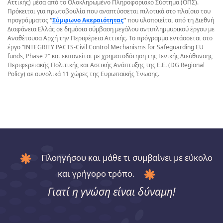
Αττικής) μέσα από το Ολοκληρωμένο Πληροφοριακό Σύστημα (ΟΠΣ).
Πρόκειται για πρωτοβουλία που αναπτύσσεται πιλοτικά στο πλαίσιο του
προγράμματος
“
Σύμφωνο Ακεραιότητας
“
που υλοποιείται από τη Διεθνή
Διαφάνεια Ελλάς σε δημόσια σύμβαση μεγάλου αντιπλημμυρικού έργου με
Αναθέτουσα Αρχή την Περιφέρεια Αττικής. Το πρόγραμμα εντάσσεται στο
έργο “INTEGRITY PACTS-Civil Control Mechanisms for Safeguarding EU
funds, Phase 2″ και εκπονείται με χρηματοδότηση της Γενικής Διεύθυνσης
Περιφερειακής Πολιτικής και Αστικής Ανάπτυξης της Ε.Ε. (DG Regional
Policy) σε συνολικά 11 χώρες της Ευρωπαϊκής Ένωσης.
Πλοηγήσου και μάθε τι συμβαίνει με εύκολο
και γρήγορο τρόπο.
Γιατί η γνώση είναι δύναμη!