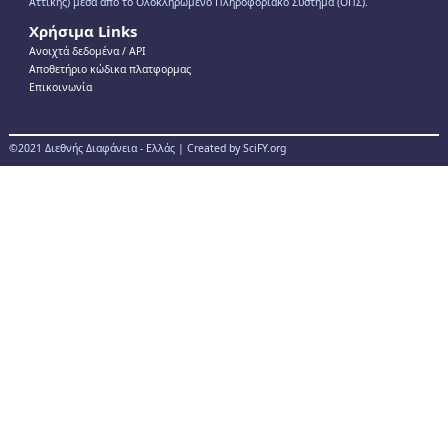
Αττικής) μέσα από το Ολοκληρωμένο Πληροφοριακό Σύστημα (ΟΠΣ).
Χρήσιμα Links
Ανοιχτά δεδομένα / ΑPI
Αποθετήριο κώδικα πλατφορμας
Επικοινωνία
©2021 Διεθνής Διαφάνεια - Ελλάς | Created by SciFY.org