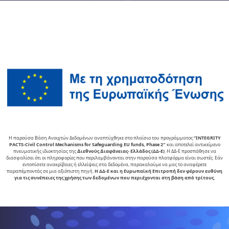
Η παρούσα Βάση Ανοιχτών Δεδομένων αναπτύχθηκε στο πλαίσιο του προγράμματος
“INTEGRITY
PACTS-Civil Control Mechanisms for Safeguarding EU funds, Phase 2″
και αποτελεί αντικείµενο
πνευµατικής ιδιοκτησίας της
∆ιεθνούς ∆ιαφάνειας- Ελλάδος (ΔΔ-Ε)
. Η ΔΔ-Ε προσπάθησε να
διασφαλίσει ότι οι πληροφορίες που περιλαμβάνονται στην παρούσα πλατφόρμα είναι σωστές. Εάν
εντοπίσετε ανακρίβειες ή ελλείψεις στα δεδομένα, παρακαλούμε να μας το αναφέρετε
παραπέμποντάς σε μια αξιόπιστη πηγή.
Η ΔΔ-Ε και η Ευρωπαϊκή Επιτροπή δεν φέρουν ευθύνη
για τις συνέπειες της χρήσης των δεδομένων που περιέχονται στη βάση από τρίτους.