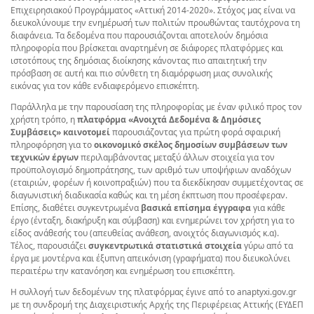
Επιχειρησιακού Προγράμματος «Αττική 2014-2020». Στόχος μας είναι να
διευκολύνουμε την ενημέρωσή των πολιτών προωθώντας ταυτόχρονα τη
διαφάνεια. Τα δεδομένα που παρουσιάζονται αποτελούν δημόσια
πληροφορία που βρίσκεται αναρτημένη σε διάφορες πλατφόρμες και
ιστοτόπους της δημόσιας διοίκησης κάνοντας πιο απαιτητική την
πρόσβαση σε αυτή και πιο σύνθετη τη διαμόρφωση μιας συνολικής
εικόνας για τον κάθε ενδιαφερόμενο επισκέπτη.
Παράλληλα με την παρουσίαση της πληροφορίας με έναν φιλικό προς τον
χρήστη τρόπο, η
πλατφόρμα
«Ανοιχτά Δεδομένα & Δημόσιες
Συμβάσεις»
καινοτομεί
παρουσιάζοντας για πρώτη φορά σφαιρική
πληροφόρηση για το
οικονομικό σκέλος δημοσίων συμβάσεων των
τεχνικών έργων
περιλαμβάνοντας μεταξύ άλλων στοιχεία για τον
προϋπολογισμό δημοπράτησης, των αριθμό των υποψήφιων αναδόχων
(εταιριών, φορέων ή κοινοπραξιών) που τα διεκδίκησαν συμμετέχοντας σε
διαγωνιστική διαδικασία καθώς και τη μέση έκπτωση που προσέφεραν.
Επίσης, διαθέτει συγκεντρωμένα
βασικά επίσημα έγγραφα
για κάθε
έργο (ένταξη, διακήρυξη και σύμβαση) και ενημερώνει τον χρήστη για το
είδος ανάθεσής του (απευθείας ανάθεση, ανοιχτός διαγωνισμός κ.α).
Τέλος, παρουσιάζει
συγκεντρωτικά στατιστικά στοιχεία
γύρω από τα
έργα με μοντέρνα και έξυπνη απεικόνιση (γραφήματα) που διευκολύνει
περαιτέρω την κατανόηση και ενημέρωση του επισκέπτη.
Η συλλογή των δεδομένων της πλατφόρμας έγινε από το anaptyxi.gov.gr
με τη συνδρομή της Διαχειριστικής Αρχής της Περιφέρειας Αττικής (ΕΥΔΕΠ