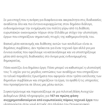
Σε μια εποχή που η ανάγκη για διαφάνεια και ακεραιότητα στις διαδικασίες
αναδύεται όλο και πιο έντονα κυριαρχώντας στον δημόσιο διάλογο,
ενδυναμώνουμε την ενημέρωση του πολίτη γύρω από τη διάθεση
ευρωπαϊκών οικονομικών πόρων στην Ελλάδα με στόχο την υλοποίηση
έργων που επηρεάζουν σημαντικές πτυχές της καθημερινότητάς του.
Βασικό μέσο κατανομής και διάθεσης αυτών των κονδυλίων είναι οι
δημόσιες συμβάσεις. Δεν πρόκειται για έναν τεχνικό όρο αλλά για μια
έννοια ουσίας που οφείλουμε να κατανοήσουμε και να υποστηρίξουμε
μέσα από ανοιχτές διαδικασίες στο όνομα μιας ενδυναμωμένης
δημοκρατίας.
Πόσο κοστίζει ένα δημόσιο έργο; Πόσο μπορεί να καθυστερεί η υλοποίησή
του; Τι ισχύει για τις μεγάλες εκπτώσεις των αναδόχων που επηρεάζουν
το τελικό παραδοτέο; Ερωτήματα που αφορούν στον τρόπο εκτέλεσης των
δημοσίων συμβάσεων και επηρεάζουν τα έργα, τα αγαθά ή τις υπηρεσίες
που προσφέρονται σε όλους μας μέσω αυτών.
Συγκεντρώνουμε και παρουσιάζουμε σε μια πιλοτική Βάση Ανοιχτών
Δεδομένων (ΒΑΔ) πληροφορίες για
167-
σε πρώτη φάση
-
συγχρηματοδοτούμενα από ευρωπαϊκούς πόρους τεχνικά έργα
που
υλοποιούνται στον νομό Αττικής στο πλαίσιο του Περιφερειακού