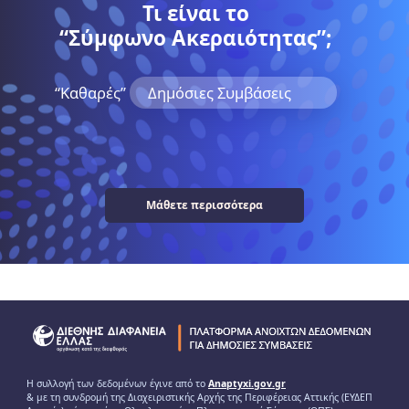
Τι είναι το
“Σύμφωνο Ακεραιότητας”;
“Kαθαρές”
Δημόσιες Συμβάσεις
Μάθετε περισσότερα
Η συλλογή των δεδομένων έγινε από το
Anaptyxi.gov.gr
& με τη συνδρομή της Διαχειριστικής Αρχής της Περιφέρειας Αττικής (ΕΥΔΕΠ