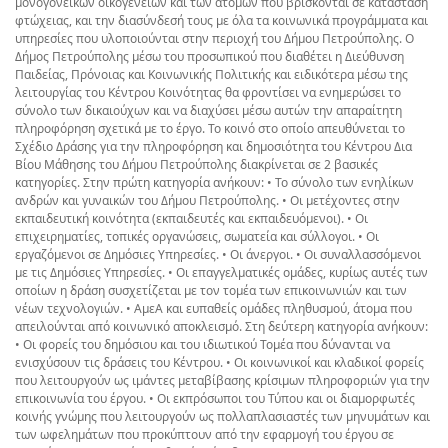
μονογονεϊκών οικογενειών και των ατόμων που βρίσκονται σε κατάσταση
φτώχειας, και την διασύνδεσή τους με όλα τα κοινωνικά προγράμματα και
υπηρεσίες που υλοποιούνται στην περιοχή του Δήμου Πετρούπολης. Ο
Δήμος Πετρούπολης μέσω του προσωπικού που διαθέτει η Διεύθυνση
Παιδείας, Πρόνοιας και Κοινωνικής Πολιτικής και ειδικότερα μέσω της
λειτουργίας του Κέντρου Κοινότητας θα φροντίσει να ενημερώσει το
σύνολο των δικαιούχων και να διαχύσει μέσω αυτών την απαραίτητη
πληροφόρηση σχετικά με το έργο. Το κοινό στο οποίο απευθύνεται το
Σχέδιο Δράσης για την πληροφόρηση και δημοσιότητα του Κέντρου Δια
Βίου Μάθησης του Δήμου Πετρούπολης διακρίνεται σε 2 βασικές
κατηγορίες. Στην πρώτη κατηγορία ανήκουν: • Το σύνολο των ενηλίκων
ανδρών και γυναικών του Δήμου Πετρούπολης. • Οι μετέχοντες στην
εκπαιδευτική κοινότητα (εκπαιδευτές και εκπαιδευόμενοι). • Οι
επιχειρηματίες, τοπικές οργανώσεις, σωματεία και σύλλογοι. • Οι
εργαζόμενοι σε Δημόσιες Υπηρεσίες. • Οι άνεργοι. • Οι συναλλασσόμενοι
με τις Δημόσιες Υπηρεσίες. • Οι επαγγελματικές ομάδες, κυρίως αυτές των
οποίων η δράση συσχετίζεται με τον τομέα των επικοινωνιών και των
νέων τεχνολογιών. • ΑμεΑ και ευπαθείς ομάδες πληθυσμού, άτομα που
απειλούνται από κοινωνικό αποκλεισμό. Στη δεύτερη κατηγορία ανήκουν:
• Οι φορείς του δημόσιου και του ιδιωτικού Τομέα που δύνανται να
ενισχύσουν τις δράσεις του Κέντρου. • Οι κοινωνικοί και κλαδικοί φορείς
που λειτουργούν ως ιμάντες μεταβίβασης κρίσιμων πληροφοριών για την
επικοινωνία του έργου. • Οι εκπρόσωποι του Τύπου και οι διαμορφωτές
κοινής γνώμης που λειτουργούν ως πολλαπλασιαστές των μηνυμάτων και
των ωφελημάτων που προκύπτουν από την εφαρμογή του έργου σε