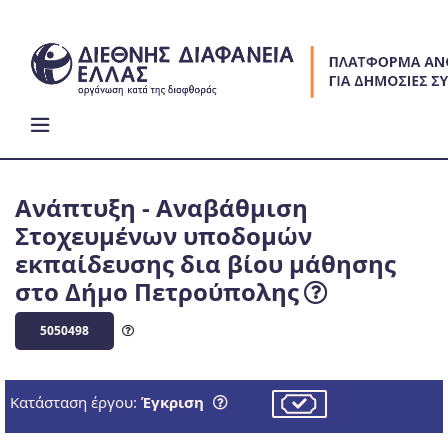
Skip
to
content
Ανάπτυξη - Αναβάθμιση
Στοχευμένων υποδομών
εκπαίδευσης δια βίου μάθησης
στο Δήμο Πετρούπολης
5050498
Κατάσταση έργου:
Έγκριση