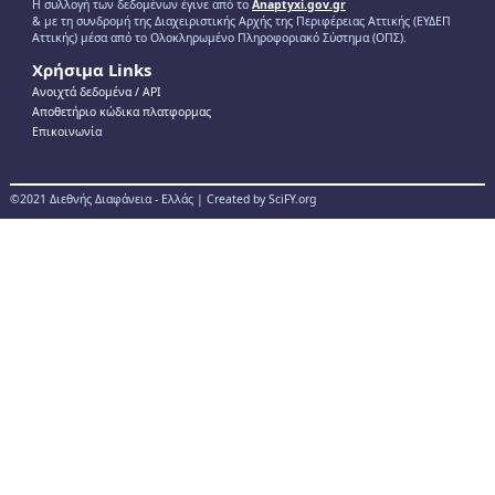
Η συλλογή των δεδομένων έγινε από το
Anaptyxi.gov.gr
& με τη συνδρομή της Διαχειριστικής Αρχής της Περιφέρειας Αττικής (ΕΥΔΕΠ
Αττικής) μέσα από το Ολοκληρωμένο Πληροφοριακό Σύστημα (ΟΠΣ).
Χρήσιμα Links
Ανοιχτά δεδομένα / ΑPI
Αποθετήριο κώδικα πλατφορμας
Επικοινωνία
©2021 Διεθνής Διαφάνεια - Ελλάς | Created by SciFY.org