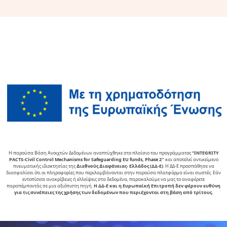
Η παρούσα Βάση Ανοιχτών Δεδομένων αναπτύχθηκε στο πλαίσιο του προγράμματος
“INTEGRITY
PACTS-Civil Control Mechanisms for Safeguarding EU funds, Phase 2″
και αποτελεί αντικείµενο
πνευµατικής ιδιοκτησίας της
∆ιεθνούς ∆ιαφάνειας- Ελλάδος (ΔΔ-Ε)
. Η ΔΔ-Ε προσπάθησε να
διασφαλίσει ότι οι πληροφορίες που περιλαμβάνονται στην παρούσα πλατφόρμα είναι σωστές. Εάν
εντοπίσετε ανακρίβειες ή ελλείψεις στα δεδομένα, παρακαλούμε να μας το αναφέρετε
παραπέμποντάς σε μια αξιόπιστη πηγή.
Η ΔΔ-Ε και η Ευρωπαϊκή Επιτροπή δεν φέρουν ευθύνη
για τις συνέπειες της χρήσης των δεδομένων που περιέχονται στη βάση από τρίτους.