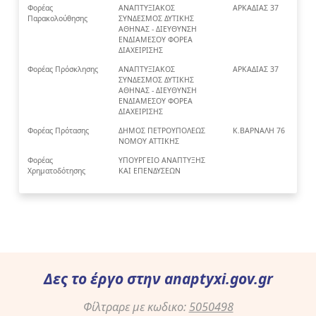
Φορέας
ΑΝΑΠΤΥΞΙΑΚΟΣ
ΑΡΚΑΔΙΑΣ 37
Παρακολούθησης
ΣΥΝΔΕΣΜΟΣ ΔΥΤΙΚΗΣ
ΑΘΗΝΑΣ - ΔΙΕΥΘΥΝΣΗ
ΕΝΔΙΑΜΕΣΟΥ ΦΟΡΕΑ
ΔΙΑΧΕΙΡΙΣΗΣ
Φορέας Πρόσκλησης
ΑΝΑΠΤΥΞΙΑΚΟΣ
ΑΡΚΑΔΙΑΣ 37
ΣΥΝΔΕΣΜΟΣ ΔΥΤΙΚΗΣ
ΑΘΗΝΑΣ - ΔΙΕΥΘΥΝΣΗ
ΕΝΔΙΑΜΕΣΟΥ ΦΟΡΕΑ
ΔΙΑΧΕΙΡΙΣΗΣ
Φορέας Πρότασης
ΔΗΜΟΣ ΠΕΤΡΟΥΠΟΛΕΩΣ
Κ.ΒΑΡΝΑΛΗ 76
ΝΟΜΟΥ ΑΤΤΙΚΗΣ
Φορέας
ΥΠΟΥΡΓΕΙΟ ΑΝΑΠΤΥΞΗΣ
Χρηματοδότησης
ΚΑΙ ΕΠΕΝΔΥΣΕΩΝ
Δες το έργο στην
anaptyxi.gov.gr
Φίλτραρε με κωδικο:
5050498