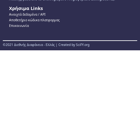
Χρήσιμα Links
Ανοιχτά δεδομένα / ΑPI
Αποθετήριο κώδικα πλατφορμας
Επικοινωνία
©2021 Διεθνής Διαφάνεια - Ελλάς | Created by SciFY.org