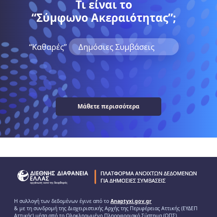
Τι είναι το
“Σύμφωνο Ακεραιότητας”;
“Kαθαρές”
Δημόσιες Συμβάσεις
Μάθετε περισσότερα
Η συλλογή των δεδομένων έγινε από το
Anaptyxi.gov.gr
& με τη συνδρομή της Διαχειριστικής Αρχής της Περιφέρειας Αττικής (ΕΥΔΕΠ
Αττικής) μέσα από το Ολοκληρωμένο Πληροφοριακό Σύστημα (ΟΠΣ).