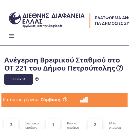
Skip
to
content
Ανέγερση Βρεφικού Σταθμού στο
ΟΤ 221 του Δήμου Πετρούπολης
5038231
Κατάσταση έργου:
Σύμβαση
Συνολικά
Βασικό
Άλλα
3
1
2
υποέργα
υποέργο
υποέργα