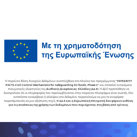
Η παρούσα Βάση Ανοιχτών Δεδομένων αναπτύχθηκε στο πλαίσιο του προγράμματος
“INTEGRITY
PACTS-Civil Control Mechanisms for Safeguarding EU funds, Phase 2″
και αποτελεί αντικείµενο
πνευµατικής ιδιοκτησίας της
∆ιεθνούς ∆ιαφάνειας- Ελλάδος (ΔΔ-Ε)
. Η ΔΔ-Ε προσπάθησε να
διασφαλίσει ότι οι πληροφορίες που περιλαμβάνονται στην παρούσα πλατφόρμα είναι σωστές. Εάν
εντοπίσετε ανακρίβειες ή ελλείψεις στα δεδομένα, παρακαλούμε να μας το αναφέρετε
παραπέμποντάς σε μια αξιόπιστη πηγή.
Η ΔΔ-Ε και η Ευρωπαϊκή Επιτροπή δεν φέρουν ευθύνη
για τις συνέπειες της χρήσης των δεδομένων που περιέχονται στη βάση από τρίτους.