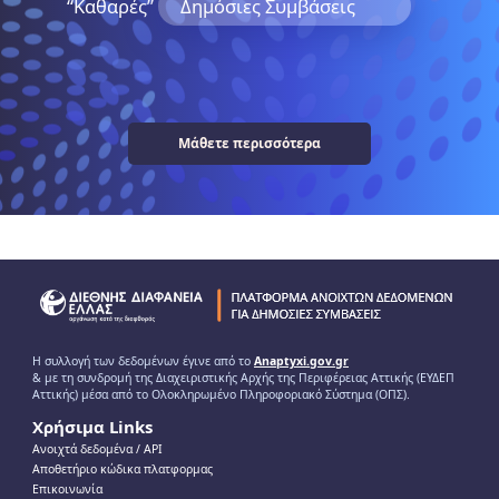
“Kαθαρές”
Δημόσιες Συμβάσεις
Μάθετε περισσότερα
Η συλλογή των δεδομένων έγινε από το
Anaptyxi.gov.gr
& με τη συνδρομή της Διαχειριστικής Αρχής της Περιφέρειας Αττικής (ΕΥΔΕΠ
Αττικής) μέσα από το Ολοκληρωμένο Πληροφοριακό Σύστημα (ΟΠΣ).
Χρήσιμα Links
Ανοιχτά δεδομένα / ΑPI
Αποθετήριο κώδικα πλατφορμας
Επικοινωνία