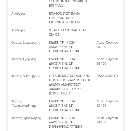
ΣΤΑΘΜΩΝ ΚΑΙ ΣΧΟΛΙΚΩΝ
ΕΠΙΠΛΩΝ
Ανάδοχος
ΕΠΑΦΟΣ ΣΥΣΤΗΜΑΤΑ
ΠΛΗΡΟΦΟΡΙΚΗΣ
ΜΟΝΟΠΡΟΣΩΠΗ ΕΠΕ
Ανάδοχος
Χ ΚΑΙ Χ ΚΑΛΛΟΝΙΑΤΗ ΚΑΙ
ΣΙΑ ΟΕ
Φορέας Διαχείρισης
ΕΙΔΙΚΗ ΥΠΗΡΕΣΙΑ
Λεωφ. Συγγρού
ΔΙΑΧΕΙΡΙΣΗΣ Ε.Π.
98-100
ΠΕΡΙΦΕΡΕΙΑΣ ΑΤΤΙΚΗΣ
Φορέας Έγκρισης
ΕΙΔΙΚΗ ΥΠΗΡΕΣΙΑ
Λεωφ. Συγγρού
ΔΙΑΧΕΙΡΙΣΗΣ Ε.Π.
98-100
ΠΕΡΙΦΕΡΕΙΑΣ ΑΤΤΙΚΗΣ
Φορέας Λειτουργίας
ΟΡΓΑΝΙΣΜΟΣ ΚΟΙΝΩΝΙΚΗΣ
ΠΑΛΑΙΟΛΟΓΟΥ
ΠΟΛΙΤΙΚΗΣ & ΑΛΛΗΛΕΓΓΥΗΣ
9
ΔΗΜΟΥ ΑΜΑΡΟΥΣΙΟΥ
"ΑΜΑΡΥΣΙΑ ΑΡΤΕΜΙΣ"
(Ο.ΚΟΙ.Π.Α.Δ.Α.)
Φορέας
ΕΙΔΙΚΗ ΥΠΗΡΕΣΙΑ
Λεωφ. Συγγρού
Παρακολούθησης
ΔΙΑΧΕΙΡΙΣΗΣ Ε.Π.
98-100
ΠΕΡΙΦΕΡΕΙΑΣ ΑΤΤΙΚΗΣ
Φορέας Πρόσκλησης
ΕΙΔΙΚΗ ΥΠΗΡΕΣΙΑ
Λεωφ. Συγγρού
ΔΙΑΧΕΙΡΙΣΗΣ Ε.Π.
98-100
ΠΕΡΙΦΕΡΕΙΑΣ ΑΤΤΙΚΗΣ