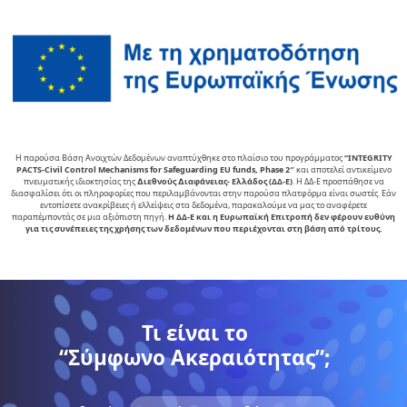
Η παρούσα Βάση Ανοιχτών Δεδομένων αναπτύχθηκε στο πλαίσιο του προγράμματος
“INTEGRITY
PACTS-Civil Control Mechanisms for Safeguarding EU funds, Phase 2″
και αποτελεί αντικείµενο
πνευµατικής ιδιοκτησίας της
∆ιεθνούς ∆ιαφάνειας- Ελλάδος (ΔΔ-Ε)
. Η ΔΔ-Ε προσπάθησε να
διασφαλίσει ότι οι πληροφορίες που περιλαμβάνονται στην παρούσα πλατφόρμα είναι σωστές. Εάν
εντοπίσετε ανακρίβειες ή ελλείψεις στα δεδομένα, παρακαλούμε να μας το αναφέρετε
παραπέμποντάς σε μια αξιόπιστη πηγή.
Η ΔΔ-Ε και η Ευρωπαϊκή Επιτροπή δεν φέρουν ευθύνη
για τις συνέπειες της χρήσης των δεδομένων που περιέχονται στη βάση από τρίτους.
Τι είναι το
“Σύμφωνο Ακεραιότητας”;