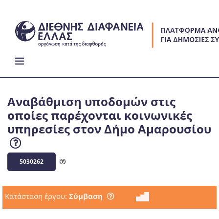
Skip
to
content
Αναβάθμιση υποδομών στις
οποίες παρέχονται κοινωνικές
υπηρεσίες στον Δήμο Αμαρουσίου
5030262
Κατάσταση έργου:
Σύμβαση