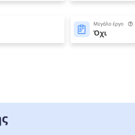
Μεγάλο έργο
Όχι
ης