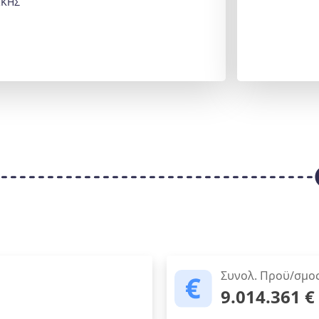
ΙΚΗΣ
Συνολ. Προϋ/σμο
9.014.361 €