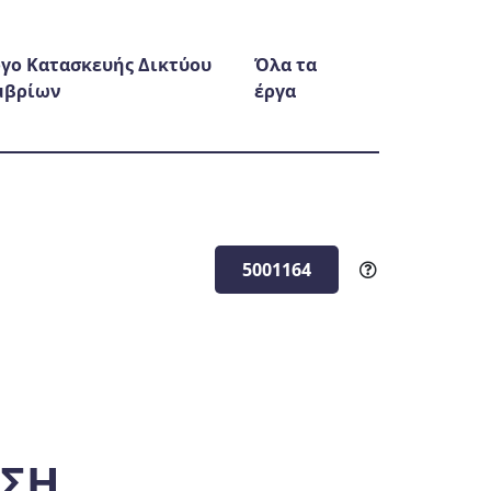
γο Κατασκευής Δικτύου
Όλα τα
μβρίων
έργα
5001164
ΑΣΗ