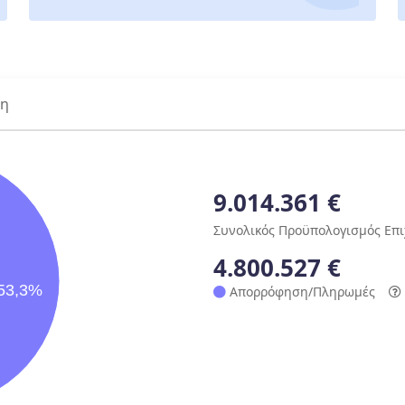
ση
9.014.361 €
Συνολικός Προϋπολογισμός Επ
4.800.527 €
53,3%
Απορρόφηση/Πληρωμές