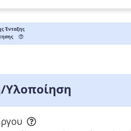
ς Ένταξης
τησης
/Υλοποίηση
Έργου