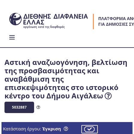
Skip
to
content
Αστική αναζωογόνηση, βελτίωση
της προσβασιμότητας και
αναβάθμιση της
επισκεψιμότητας στο ιστορικό
κέντρο του Δήμου Αιγάλεω
5032887
Κατάσταση έργου:
Έγκριση