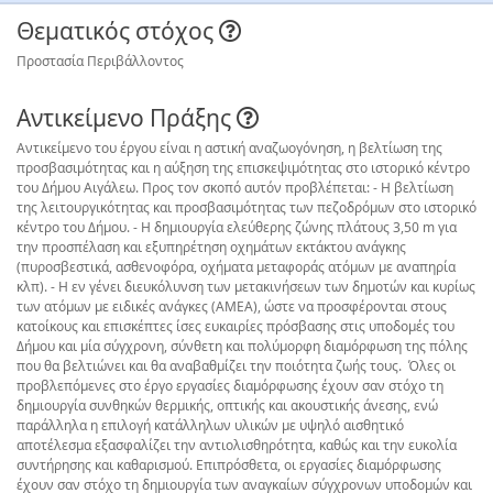
Θεματικός στόχος
Προστασία Περιβάλλοντος
Αντικείμενο Πράξης
Αντικείμενο του έργου είναι η αστική αναζωογόνηση, η βελτίωση της
προσβασιμότητας και η αύξηση της επισκεψιμότητας στο ιστορικό κέντρο
του Δήμου Αιγάλεω. Προς τον σκοπό αυτόν προβλέπεται: - Η βελτίωση
της λειτουργικότητας και προσβασιμότητας των πεζοδρόμων στο ιστορικό
κέντρο του Δήμου. - Η δημιουργία ελεύθερης ζώνης πλάτους 3,50 m για
την προσπέλαση και εξυπηρέτηση οχημάτων εκτάκτου ανάγκης
(πυροσβεστικά, ασθενοφόρα, οχήματα μεταφοράς ατόμων με αναπηρία
κλπ). - Η εν γένει διευκόλυνση των μετακινήσεων των δημοτών και κυρίως
των ατόμων με ειδικές ανάγκες (ΑΜΕΑ), ώστε να προσφέρονται στους
κατοίκους και επισκέπτες ίσες ευκαιρίες πρόσβασης στις υποδομές του
Δήμου και μία σύγχρονη, σύνθετη και πολύμορφη διαμόρφωση της πόλης
που θα βελτιώνει και θα αναβαθμίζει την ποιότητα ζωής τους. Όλες οι
προβλεπόμενες στο έργο εργασίες διαμόρφωσης έχουν σαν στόχο τη
δημιουργία συνθηκών θερμικής, οπτικής και ακουστικής άνεσης, ενώ
παράλληλα η επιλογή κατάλληλων υλικών με υψηλό αισθητικό
αποτέλεσμα εξασφαλίζει την αντιολισθηρότητα, καθώς και την ευκολία
συντήρησης και καθαρισμού. Επιπρόσθετα, οι εργασίες διαμόρφωσης
έχουν σαν στόχο τη δημιουργία των αναγκαίων σύγχρονων υποδομών και