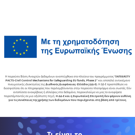
Η παρούσα Βάση Ανοιχτών Δεδομένων αναπτύχθηκε στο πλαίσιο του προγράμματος
“INTEGRITY
PACTS-Civil Control Mechanisms for Safeguarding EU funds, Phase 2″
και αποτελεί αντικείµενο
πνευµατικής ιδιοκτησίας της
∆ιεθνούς ∆ιαφάνειας- Ελλάδος (ΔΔ-Ε)
. Η ΔΔ-Ε προσπάθησε να
διασφαλίσει ότι οι πληροφορίες που περιλαμβάνονται στην παρούσα πλατφόρμα είναι σωστές. Εάν
εντοπίσετε ανακρίβειες ή ελλείψεις στα δεδομένα, παρακαλούμε να μας το αναφέρετε
παραπέμποντάς σε μια αξιόπιστη πηγή.
Η ΔΔ-Ε και η Ευρωπαϊκή Επιτροπή δεν φέρουν ευθύνη
για τις συνέπειες της χρήσης των δεδομένων που περιέχονται στη βάση από τρίτους.
Τι είναι το