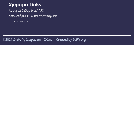
Χρήσιμα Links
Ανοιχτά δεδομένα / ΑPI
Αποθετήριο κώδικα πλατφορμας
Επικοινωνία
©2021 Διεθνής Διαφάνεια - Ελλάς | Created by SciFY.org