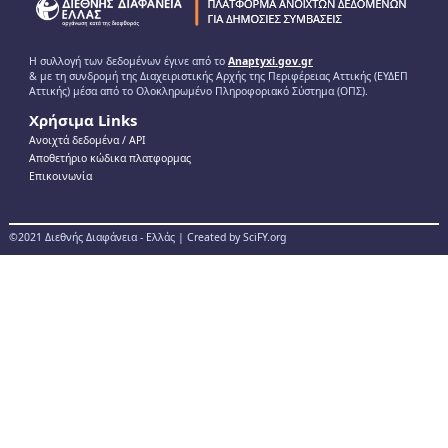
Η συλλογή των δεδομένων έγινε από το
Anaptyxi.gov.gr
& με τη συνδρομή της Διαχειριστικής Αρχής της Περιφέρειας Αττικής (ΕΥΔΕΠ
Αττικής) μέσα από το Ολοκληρωμένο Πληροφοριακό Σύστημα (ΟΠΣ).
Χρήσιμα Links
Ανοιχτά δεδομένα / ΑPI
Αποθετήριο κώδικα πλατφορμας
Επικοινωνία
©2021 Διεθνής Διαφάνεια - Ελλάς | Created by SciFY.org