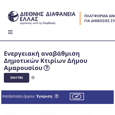
Skip
to
content
Ενεργειακή αναβάθμιση
Δημοτικών Κτιρίων Δήμου
Αμαρουσίου
5041780
Κατάσταση έργου:
Έγκριση