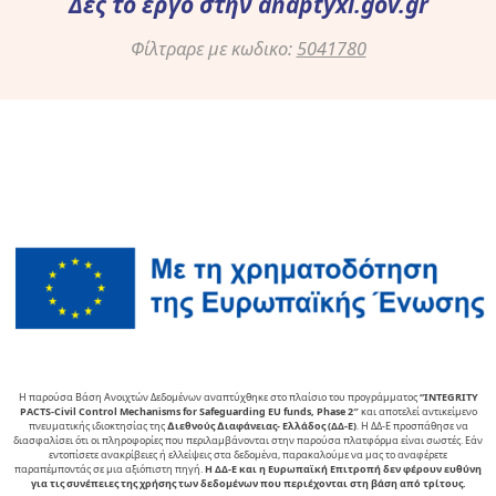
Δες το έργο στην
anaptyxi.gov.gr
Φίλτραρε με κωδικο:
5041780
Η παρούσα Βάση Ανοιχτών Δεδομένων αναπτύχθηκε στο πλαίσιο του προγράμματος
“INTEGRITY
PACTS-Civil Control Mechanisms for Safeguarding EU funds, Phase 2″
και αποτελεί αντικείµενο
πνευµατικής ιδιοκτησίας της
∆ιεθνούς ∆ιαφάνειας- Ελλάδος (ΔΔ-Ε)
. Η ΔΔ-Ε προσπάθησε να
διασφαλίσει ότι οι πληροφορίες που περιλαμβάνονται στην παρούσα πλατφόρμα είναι σωστές. Εάν
εντοπίσετε ανακρίβειες ή ελλείψεις στα δεδομένα, παρακαλούμε να μας το αναφέρετε
παραπέμποντάς σε μια αξιόπιστη πηγή.
Η ΔΔ-Ε και η Ευρωπαϊκή Επιτροπή δεν φέρουν ευθύνη
για τις συνέπειες της χρήσης των δεδομένων που περιέχονται στη βάση από τρίτους.