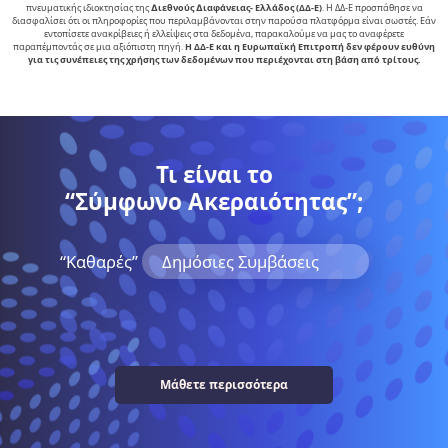
πνευµατικής ιδιοκτησίας της
∆ιεθνούς ∆ιαφάνειας- Ελλάδος (ΔΔ-Ε)
. Η ΔΔ-Ε προσπάθησε να
διασφαλίσει ότι οι πληροφορίες που περιλαμβάνονται στην παρούσα πλατφόρμα είναι σωστές. Εάν
εντοπίσετε ανακρίβειες ή ελλείψεις στα δεδομένα, παρακαλούμε να μας το αναφέρετε
παραπέμποντάς σε μια αξιόπιστη πηγή.
Η ΔΔ-Ε και η Ευρωπαϊκή Επιτροπή δεν φέρουν ευθύνη
για τις συνέπειες της χρήσης των δεδομένων που περιέχονται στη βάση από τρίτους.
Τι είναι το
“Σύμφωνο Ακεραιότητας”;
“Kαθαρές”
Δημόσιες Συμβάσεις
Μάθετε περισσότερα