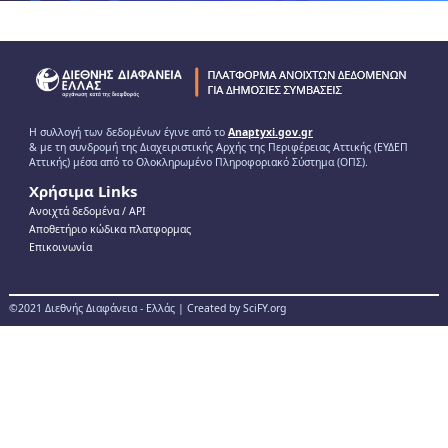
Η συλλογή των δεδομένων έγινε από το
Anaptyxi.gov.gr
& με τη συνδρομή της Διαχειριστικής Αρχής της Περιφέρειας Αττικής (ΕΥΔΕΠ
Αττικής) μέσα από το Ολοκληρωμένο Πληροφοριακό Σύστημα (ΟΠΣ).
Χρήσιμα Links
Ανοιχτά δεδομένα / ΑPI
Αποθετήριο κώδικα πλατφορμας
Επικοινωνία
©2021 Διεθνής Διαφάνεια - Ελλάς | Created by SciFY.org