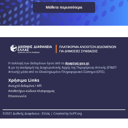
Μάθετε περισσότερα
Η συλλογή των δεδομένων έγινε από το
Anaptyxi.gov.gr
& με τη συνδρομή της Διαχειριστικής Αρχής της Περιφέρειας Αττικής (ΕΥΔΕΠ
Αττικής) μέσα από το Ολοκληρωμένο Πληροφοριακό Σύστημα (ΟΠΣ).
Χρήσιμα Links
Ανοιχτά δεδομένα / ΑPI
Αποθετήριο κώδικα πλατφορμας
Επικοινωνία
©2021 Διεθνής Διαφάνεια - Ελλάς | Created by SciFY.org