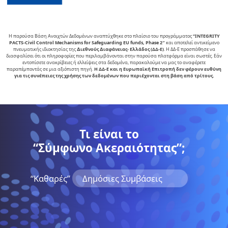
Η παρούσα Βάση Ανοιχτών Δεδομένων αναπτύχθηκε στο πλαίσιο του προγράμματος
“INTEGRITY
PACTS-Civil Control Mechanisms for Safeguarding EU funds, Phase 2″
και αποτελεί αντικείµενο
πνευµατικής ιδιοκτησίας της
∆ιεθνούς ∆ιαφάνειας- Ελλάδος (ΔΔ-Ε)
. Η ΔΔ-Ε προσπάθησε να
διασφαλίσει ότι οι πληροφορίες που περιλαμβάνονται στην παρούσα πλατφόρμα είναι σωστές. Εάν
εντοπίσετε ανακρίβειες ή ελλείψεις στα δεδομένα, παρακαλούμε να μας το αναφέρετε
παραπέμποντάς σε μια αξιόπιστη πηγή.
Η ΔΔ-Ε και η Ευρωπαϊκή Επιτροπή δεν φέρουν ευθύνη
για τις συνέπειες της χρήσης των δεδομένων που περιέχονται στη βάση από τρίτους.
Τι είναι το
“Σύμφωνο Ακεραιότητας”;
“Kαθαρές”
Δημόσιες Συμβάσεις