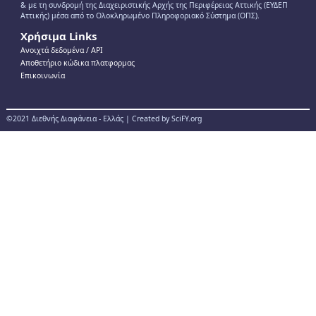
& με τη συνδρομή της Διαχειριστικής Αρχής της Περιφέρειας Αττικής (ΕΥΔΕΠ
Αττικής) μέσα από το Ολοκληρωμένο Πληροφοριακό Σύστημα (ΟΠΣ).
Χρήσιμα Links
Ανοιχτά δεδομένα / ΑPI
Αποθετήριο κώδικα πλατφορμας
Επικοινωνία
©2021 Διεθνής Διαφάνεια - Ελλάς | Created by SciFY.org