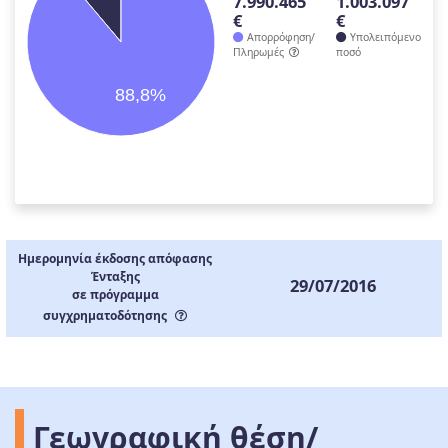
7.990.465
1.003.097
€
€
Απορρόφηση/
Υπολειπόμενο
Πληρωμές
ποσό
88,8%
Ημερομηνία έκδοσης απόφασης
Ένταξης
29/07/2016
σε πρόγραμμα
συγχρηματοδότησης
Γεωγραφική θέση/