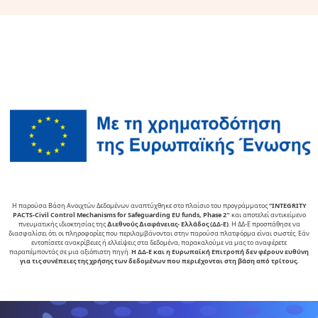
Η παρούσα Βάση Ανοιχτών Δεδομένων αναπτύχθηκε στο πλαίσιο του προγράμματος
“INTEGRITY
PACTS-Civil Control Mechanisms for Safeguarding EU funds, Phase 2″
και αποτελεί αντικείµενο
πνευµατικής ιδιοκτησίας της
∆ιεθνούς ∆ιαφάνειας- Ελλάδος (ΔΔ-Ε)
. Η ΔΔ-Ε προσπάθησε να
διασφαλίσει ότι οι πληροφορίες που περιλαμβάνονται στην παρούσα πλατφόρμα είναι σωστές. Εάν
εντοπίσετε ανακρίβειες ή ελλείψεις στα δεδομένα, παρακαλούμε να μας το αναφέρετε
παραπέμποντάς σε μια αξιόπιστη πηγή.
Η ΔΔ-Ε και η Ευρωπαϊκή Επιτροπή δεν φέρουν ευθύνη
για τις συνέπειες της χρήσης των δεδομένων που περιέχονται στη βάση από τρίτους.