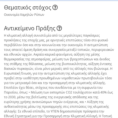
Θεματικός στόχος
Οικονομία Χαμηλών Ρύπων
Αντικείμενο Πράξης
Η κλιματική αλλαγή συνιστά μία από τις μεγαλύτερες παγκόσμιες
προκλήσεις της εποχής μας, με αρνητικές επιπτώσεις τόσο στο φυσικό
περιβάλλον όσο και στην κοινωνία και την οικονομία. Η αντιμετώπιση
τους απαιτεί άμεση δράση και συνεργασία μεταξύ τοπικών, περιφερειακών
και εθνικών αρχών. Ακραία καιρικά φαινόμενα, αύξηση της μέσης
θερμοκρασίας της ατμοσφαίρας, μείωση των βροχοπτώσεων και άνοδος
της στάθμης της θάλασσας, μείωση της βιοποικιλότητας, αύξηση έντασης
δασικών πυρκαγιών, είναι μόνο μερικές από τις αλλαγές που βιώνουμε. Η
Ευρωπαϊκή Ένωση, για την αντιμετώπιση της κλιματικής αλλαγής έχει
προβεί στην υιοθέτηση προωθημένων νομοθετικών πρωτοβουλιών τόσο
για τον μετριασμό όσο και την προσαρμογή στην κλιματικής αλλαγής.
Επιπλέον έχει θέσει, στόχους που συνδέονται με τη συμφωνία του
Παρισίου, όπως: • Μείωση των εκπομπών CO2 τουλάχιστον κατά 40% έως
το 2030, μέσω της βελτίωσης της ενεργειακής απόδοσης και της
ευρύτερης χρήσης ανανεώσιμων πηγών ενέργειας, και • Αύξηση της
ανθεκτικότητας μέσω της προσαρμογής στις επιπτώσεις της κλιματικής
αλλαγής· Σε εθνικό επίπεδο, το ΥΠΕΝ δημοσιοποίησε πρόσφατα την
Εθνική Στρατηγική για την Προσαρμογή στην Κλιματική Αλλαγή. Η Τοπική