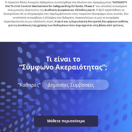
Η παρούσα Βάση Ανοιχτών Δεδομένων αναπτύχθηκε στο πλαίσιο του προγράμματος
“INTEGRITY
PACTS-Civil Control Mechanisms for Safeguarding EU funds, Phase 2″
και αποτελεί αντικείµενο
πνευµατικής ιδιοκτησίας της
∆ιεθνούς ∆ιαφάνειας- Ελλάδος (ΔΔ-Ε)
. Η ΔΔ-Ε προσπάθησε να
διασφαλίσει ότι οι πληροφορίες που περιλαμβάνονται στην παρούσα πλατφόρμα είναι σωστές. Εάν
εντοπίσετε ανακρίβειες ή ελλείψεις στα δεδομένα, παρακαλούμε να μας το αναφέρετε
παραπέμποντάς σε μια αξιόπιστη πηγή.
Η ΔΔ-Ε και η Ευρωπαϊκή Επιτροπή δεν φέρουν ευθύνη
για τις συνέπειες της χρήσης των δεδομένων που περιέχονται στη βάση από τρίτους.
Τι είναι το
“Σύμφωνο Ακεραιότητας”;
“Kαθαρές”
Δημόσιες Συμβάσεις
Μάθετε περισσότερα