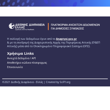
Η συλλογή των δεδομένων έγινε από το
Anaptyxi.gov.gr
& με τη συνδρομή της Διαχειριστικής Αρχής της Περιφέρειας Αττικής (ΕΥΔΕΠ
Αττικής) μέσα από το Ολοκληρωμένο Πληροφοριακό Σύστημα (ΟΠΣ).
Χρήσιμα Links
Ανοιχτά δεδομένα / ΑPI
Αποθετήριο κώδικα πλατφορμας
Επικοινωνία
©2021 Διεθνής Διαφάνεια - Ελλάς | Created by SciFY.org