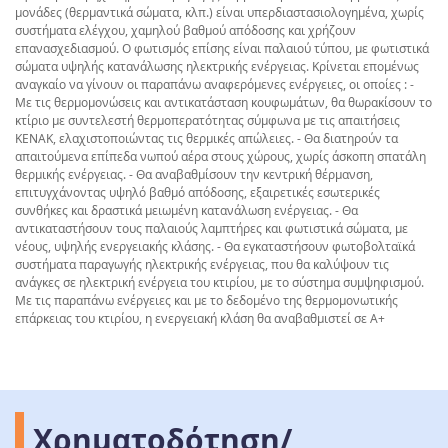
μονάδες (θερμαντικά σώματα, κλπ.) είναι υπερδιαστασιολογημένα, χωρίς
συστήματα ελέγχου, χαμηλού βαθμού απόδοσης και χρήζουν
επανασχεδιασμού. Ο φωτισμός επίσης είναι παλαιού τύπου, με φωτιστικά
σώματα υψηλής κατανάλωσης ηλεκτρικής ενέργειας. Κρίνεται επομένως
αναγκαίο να γίνουν οι παραπάνω αναφερόμενες ενέργειες, οι οποίες : -
Με τις θερμομονώσεις και αντικατάσταση κουφωμάτων, θα θωρακίσουν το
κτίριο με συντελεστή θερμοπερατότητας σύμφωνα με τις απαιτήσεις
ΚΕΝΑΚ, ελαχιστοποιώντας τις θερμικές απώλειες. - Θα διατηρούν τα
απαιτούμενα επίπεδα νωπού αέρα στους χώρους, χωρίς άσκοπη σπατάλη
θερμικής ενέργειας. - Θα αναβαθμίσουν την κεντρική θέρμανση,
επιτυγχάνοντας υψηλό βαθμό απόδοσης, εξαιρετικές εσωτερικές
συνθήκες και δραστικά μειωμένη κατανάλωση ενέργειας. - Θα
αντικαταστήσουν τους παλαιούς λαμπτήρες και φωτιστικά σώματα, με
νέους, υψηλής ενεργειακής κλάσης. - Θα εγκαταστήσουν φωτοβολταϊκά
συστήματα παραγωγής ηλεκτρικής ενέργειας, που θα καλύψουν τις
ανάγκες σε ηλεκτρική ενέργεια του κτιρίου, με το σύστημα συμψηφισμού.
Με τις παραπάνω ενέργειες και με το δεδομένο της θερμομονωτικής
επάρκειας του κτιρίου, η ενεργειακή κλάση θα αναβαθμιστεί σε Α+
Χρηματοδότηση/