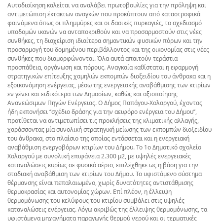
Αυτοδιοίκηση καλείται να αναλάβει πρωτοβουλίες για την πρόληψη και
αντιμετώπιση έκτακτων αναγκών που προκύπτουν από καταστροφικά
φαινόμενα όπως οι πλημμύρες και οι δασικές πυρκαγιές, το σχεδιασμό
υποδομών ικανών να ανταποκριθούν και να προσαρμοστούν στις νέες
συνθήκες, τη διαχείριση ιδιαίτερα σημαντικών φυσικών πόρων και την
προσαρμογή του δομημένου περιβάλλοντος και της οικονομίας στις νέες
συνθήκες που διαμορφώνονται. Όλα αυτά απαιτούν τεράστια
προσπάθεια, οργάνωση και πόρους. Αναγκαία καθίσταται η εφαρμογή
στρατηγικών επίτευξης χαμηλών εκπομπών διοξειδίου του άνθρακα και η
εξοικονόμηση ενέργειας, μέσω της ενεργειακής αναβάθμισης των κτιρίων
εν γένει και ειδικότερα των Δημοσίων, καθώς και αξιοποίησης
Ανανεώσιμων Πηγών Ενέργειας. Ο Δήμος Παπάγου-Χολαργού, έχοντας
ήδη εκπονήσει ‘’σχέδιο δράσης για την αειφόρο ενέργεια του Δήμου’’,
προτίθεται να αντιμετωπίσει τις προκλήσεις της κλιματικής αλλαγής,
χαράσσοντας μία συνολική στρατηγική μείωσης των εκπομπών διοξειδίου
του άνθρακα, στο πλαίσιο της οποίας εντάσσεται και η ενεργειακή
αναβάθμιση ενεργοβόρων κτιρίων του Δήμου. Το 1ο Δημοτικό σχολείο
Χολαργού με συνολική επιφάνεια 2.300 μ2, με υψηλές ενεργειακές
καταναλώσεις κυρίως σε φυσικό αέριο, επιλέχθηκε ως η βάση για την
σταδιακή αναβάθμιση των κτιρίων του Δήμου. Το υφιστάμενο σύστημα
θέρμανσης είναι πεπαλαιωμένο, χωρίς δυνατότητες αντιστάθμισης
θερμοκρασίας και αυτονομίας χώρων. Επί πλέον, η έλλειψη
θερμομόνωσης του κελύφους του κτιρίου συμβάλει στις υψηλές
καταναλώσεις ενέργειας. Λόγω ακριβώς της έλλειψης θερμομόνωσης, τα
υφιστάμενα μηχανήματα παραγωγής θερμού νερού και οι τερματικές