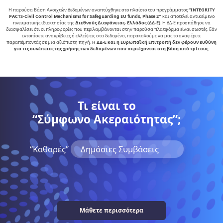
Η παρούσα Βάση Ανοιχτών Δεδομένων αναπτύχθηκε στο πλαίσιο του προγράμματος
“INTEGRITY
PACTS-Civil Control Mechanisms for Safeguarding EU funds, Phase 2″
και αποτελεί αντικείµενο
πνευµατικής ιδιοκτησίας της
∆ιεθνούς ∆ιαφάνειας- Ελλάδος (ΔΔ-Ε)
. Η ΔΔ-Ε προσπάθησε να
διασφαλίσει ότι οι πληροφορίες που περιλαμβάνονται στην παρούσα πλατφόρμα είναι σωστές. Εάν
εντοπίσετε ανακρίβειες ή ελλείψεις στα δεδομένα, παρακαλούμε να μας το αναφέρετε
παραπέμποντάς σε μια αξιόπιστη πηγή.
Η ΔΔ-Ε και η Ευρωπαϊκή Επιτροπή δεν φέρουν ευθύνη
για τις συνέπειες της χρήσης των δεδομένων που περιέχονται στη βάση από τρίτους.
Τι είναι το
“Σύμφωνο Ακεραιότητας”;
“Kαθαρές”
Δημόσιες Συμβάσεις
Μάθετε περισσότερα