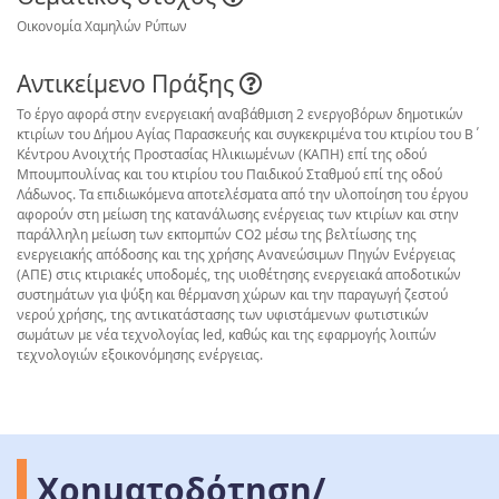
Οικονομία Χαμηλών Ρύπων
Αντικείμενο Πράξης
Το έργο αφορά στην ενεργειακή αναβάθμιση 2 ενεργοβόρων δημοτικών
κτιρίων του Δήμου Αγίας Παρασκευής και συγκεκριμένα του κτιρίου του Β΄
Κέντρου Ανοιχτής Προστασίας Ηλικιωμένων (ΚΑΠΗ) επί της οδού
Μπουμπουλίνας και του κτιρίου του Παιδικού Σταθμού επί της οδού
Λάδωνος. Τα επιδιωκόμενα αποτελέσματα από την υλοποίηση του έργου
αφορούν στη μείωση της κατανάλωσης ενέργειας των κτιρίων και στην
παράλληλη μείωση των εκπομπών CO2 μέσω της βελτίωσης της
ενεργειακής απόδοσης και της χρήσης Ανανεώσιμων Πηγών Ενέργειας
(ΑΠΕ) στις κτιριακές υποδομές, της υιοθέτησης ενεργειακά αποδοτικών
συστημάτων για ψύξη και θέρμανση χώρων και την παραγωγή ζεστού
νερού χρήσης, της αντικατάστασης των υφιστάμενων φωτιστικών
σωμάτων με νέα τεχνολογίας led, καθώς και της εφαρμογής λοιπών
τεχνολογιών εξοικονόμησης ενέργειας.
Χρηματοδότηση/