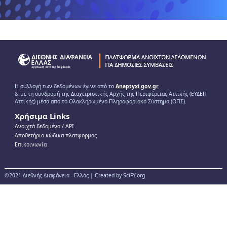
Η συλλογή των δεδομένων έγινε από το
Anaptyxi.gov.gr
& με τη συνδρομή της Διαχειριστικής Αρχής της Περιφέρειας Αττικής (ΕΥΔΕΠ
Αττικής) μέσα από το Ολοκληρωμένο Πληροφοριακό Σύστημα (ΟΠΣ).
Χρήσιμα Links
Ανοιχτά δεδομένα / ΑPI
Αποθετήριο κώδικα πλατφορμας
Επικοινωνία
©2021 Διεθνής Διαφάνεια - Ελλάς | Created by SciFY.org