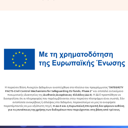
Η παρούσα Βάση Ανοιχτών Δεδομένων αναπτύχθηκε στο πλαίσιο του προγράμματος
“INTEGRITY
PACTS-Civil Control Mechanisms for Safeguarding EU funds, Phase 2″
και αποτελεί αντικείµενο
πνευµατικής ιδιοκτησίας της
∆ιεθνούς ∆ιαφάνειας- Ελλάδος (ΔΔ-Ε)
. Η ΔΔ-Ε προσπάθησε να
διασφαλίσει ότι οι πληροφορίες που περιλαμβάνονται στην παρούσα πλατφόρμα είναι σωστές. Εάν
εντοπίσετε ανακρίβειες ή ελλείψεις στα δεδομένα, παρακαλούμε να μας το αναφέρετε
παραπέμποντάς σε μια αξιόπιστη πηγή.
Η ΔΔ-Ε και η Ευρωπαϊκή Επιτροπή δεν φέρουν ευθύνη
για τις συνέπειες της χρήσης των δεδομένων που περιέχονται στη βάση από τρίτους.