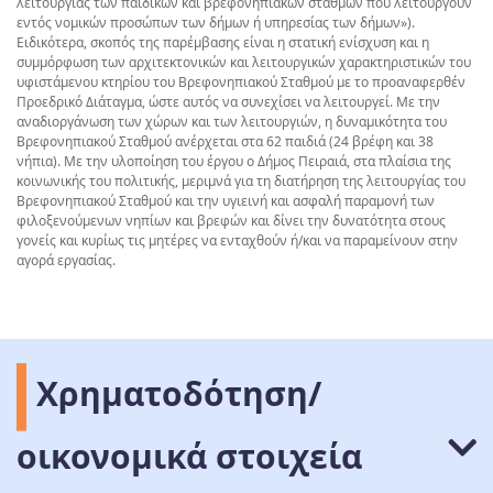
λειτουργίας των παιδικών και βρεφονηπιακών σταθμών που λειτουργούν
εντός νομικών προσώπων των δήμων ή υπηρεσίας των δήμων»).
Ειδικότερα, σκοπός της παρέμβασης είναι η στατική ενίσχυση και η
συμμόρφωση των αρχιτεκτονικών και λειτουργικών χαρακτηριστικών του
υφιστάμενου κτηρίου του Βρεφονηπιακού Σταθμού με το προαναφερθέν
Προεδρικό Διάταγμα, ώστε αυτός να συνεχίσει να λειτουργεί. Με την
αναδιοργάνωση των χώρων και των λειτουργιών, η δυναμικότητα του
Βρεφονηπιακού Σταθμού ανέρχεται στα 62 παιδιά (24 βρέφη και 38
νήπια). Με την υλοποίηση του έργου ο Δήμος Πειραιά, στα πλαίσια της
κοινωνικής του πολιτικής, μεριμνά για τη διατήρηση της λειτουργίας του
Βρεφονηπιακού Σταθμού και την υγιεινή και ασφαλή παραμονή των
φιλοξενούμενων νηπίων και βρεφών και δίνει την δυνατότητα στους
γονείς και κυρίως τις μητέρες να ενταχθούν ή/και να παραμείνουν στην
αγορά εργασίας.
Χρηματοδότηση/
οικονομικά στοιχεία