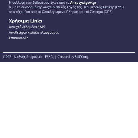
Η συλλογή των δεδομένων έγινε από το
Anaptyxi.gov.gr
& με τη συνδρομή της Διαχειριστικής Αρχής της Περιφέρειας Αττικής (ΕΥΔΕΠ
Αττικής) μέσα από το Ολοκληρωμένο Πληροφοριακό Σύστημα (ΟΠΣ).
Χρήσιμα Links
Ανοιχτά δεδομένα / ΑPI
Αποθετήριο κώδικα πλατφορμας
Επικοινωνία
©2021 Διεθνής Διαφάνεια - Ελλάς | Created by SciFY.org