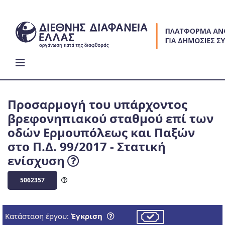
Skip
to
content
Προσαρμογή του υπάρχοντος
βρεφονηπιακού σταθμού επί των
οδών Ερμουπόλεως και Παξών
στο Π.Δ. 99/2017 - Στατική
ενίσχυση
5062357
Κατάσταση έργου:
Έγκριση