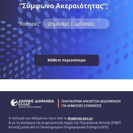
“Σύμφωνο Ακεραιότητας”;
“Kαθαρές”
Δημόσιες Συμβάσεις
Μάθετε περισσότερα
Η συλλογή των δεδομένων έγινε από το
Anaptyxi.gov.gr
& με τη συνδρομή της Διαχειριστικής Αρχής της Περιφέρειας Αττικής (ΕΥΔΕΠ
Αττικής) μέσα από το Ολοκληρωμένο Πληροφοριακό Σύστημα (ΟΠΣ).