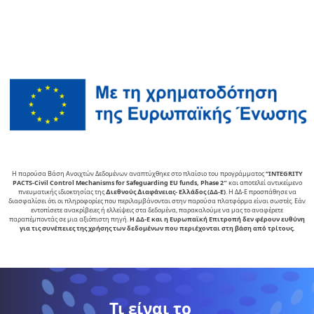
Η παρούσα Βάση Ανοιχτών Δεδομένων αναπτύχθηκε στο πλαίσιο του προγράμματος
“INTEGRITY
PACTS-Civil Control Mechanisms for Safeguarding EU funds, Phase 2″
και αποτελεί αντικείµενο
πνευµατικής ιδιοκτησίας της
∆ιεθνούς ∆ιαφάνειας- Ελλάδος (ΔΔ-Ε)
. Η ΔΔ-Ε προσπάθησε να
διασφαλίσει ότι οι πληροφορίες που περιλαμβάνονται στην παρούσα πλατφόρμα είναι σωστές. Εάν
εντοπίσετε ανακρίβειες ή ελλείψεις στα δεδομένα, παρακαλούμε να μας το αναφέρετε
παραπέμποντάς σε μια αξιόπιστη πηγή.
Η ΔΔ-Ε και η Ευρωπαϊκή Επιτροπή δεν φέρουν ευθύνη
για τις συνέπειες της χρήσης των δεδομένων που περιέχονται στη βάση από τρίτους.
Τι είναι το