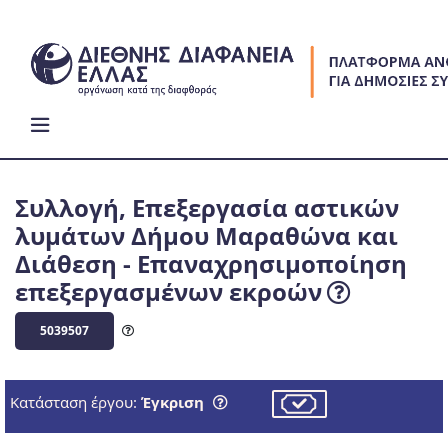
Skip
to
content
Συλλογή, Επεξεργασία αστικών
λυμάτων Δήμου Μαραθώνα και
Διάθεση - Επαναχρησιμοποίηση
επεξεργασμένων εκροών
5039507
Κατάσταση έργου:
Έγκριση