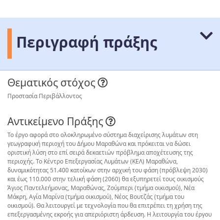
Περιγραφή πράξης
Θεματικός στόχος
Προστασία Περιβάλλοντος
Αντικείμενο Πράξης
Το έργο αφορά στο ολοκληρωμένο σύστημα διαχείρισης λυμάτων στη
γεωγραφική περιοχή του Δήμου Μαραθώνα και πρόκειται να δώσει
οριστική λύση στο επί σειρά δεκαετιών πρόβλημα αποχέτευσης της
περιοχής. Το Κέντρο Επεξεργασίας Λυμάτων (ΚΕΛ) Μαραθώνα,
δυναμικότητας 51.400 κατοίκων στην αρχική του φάση (πρόβλεψη 2030)
και έως 110.000 στην τελική φάση (2060) θα εξυπηρετεί τους οικισμούς
Άγιος Παντελεήμονας, Μαραθώνας, Ζούμπερι (τμήμα οικισμού), Νέα
Μάκρη, Αγία Μαρίνα (τμήμα οικισμού), Νέος Βουτζάς (τμήμα του
οικισμού). Θα λειτουργεί με τεχνολογία που θα επιτρέπει τη χρήση της
επεξεργασμένης εκροής για απεριόριστη άρδευση. Η λειτουργία του έργου