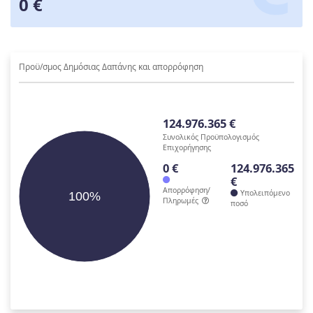
0 €
Προϋ/σμος Δημόσιας Δαπάνης και απορρόφηση
124.976.365 €
Συνολικός Προϋπολογισμός
Επιχορήγησης
0 €
124.976.365
€
Απορρόφηση/
Υπολειπόμενο
100%
Πληρωμές
ποσό