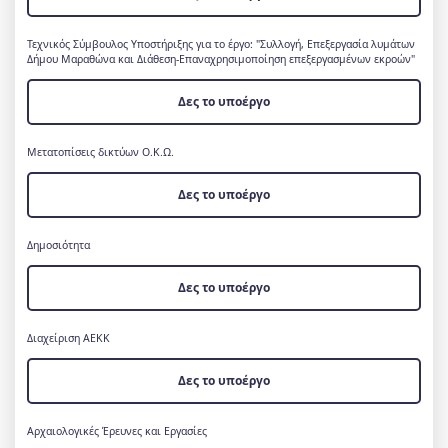
Τεχνικός Σύμβουλος Υποστήριξης για το έργο: "Συλλογή, Επεξεργασία λυμάτων
Δήμου Μαραθώνα και Διάθεση-Επαναχρησιμοποίηση επεξεργασμένων εκροών"
Δες το υποέργο
Μετατοπίσεις δικτύων Ο.Κ.Ω.
Δες το υποέργο
Δημοσιότητα
Δες το υποέργο
Διαχείριση ΑΕΚΚ
Δες το υποέργο
Αρχαιολογικές Έρευνες και Εργασίες