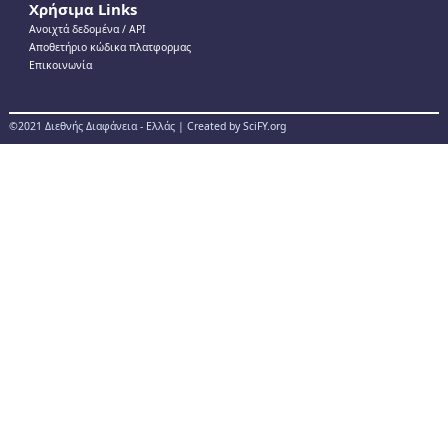
Χρήσιμα Links
Ανοιχτά δεδομένα / ΑPI
Αποθετήριο κώδικα πλατφορμας
Επικοινωνία
©2021 Διεθνής Διαφάνεια - Ελλάς | Created by SciFY.org