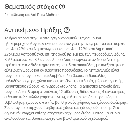
Θεματικός στόχος
Εκπαίδευση και Διά Βίου Μάθηση
Αντικείμενο Πράξης
Το έργο αφορά στην υλοποίηση οικοδομικών εργασιών και
ηλεκτρομηχανολογικών εγκαταστάσεων για την ανέγερση και λειτουργία
του 4oυ 2/θέσιου Νηπιαγωγείου και του 4oυ 12/θέσιου Δημοτικού
Σχολείου Ασπροπύργου επί της οδού Κριεζή και των πεζοδρόμων Δόξης,
Καλλικράτους και Κιλκίς του Δήμου Ασπροπύργου στον Νομό Αττικής.
Πρόκειται για 2 διδακτήρια εντός του ίδιου οικοπέδου, με ανεξάρτητους
αύλειους χώρους και ανεξάρτητες προσβάσεις. Το Νηπιαγωγείο είναι
ισόγειο με υπόγειο και περιλαμβάνει 2 αίθουσες διδασκαλίας,
πολυδύναμο χώρο, χώρο ύπνου, κουζίνα-τραπεζαρία, χώρους υγιεινής,
βοηθητικούς χώρους και χώρους διοίκησης. Το Δημοτικό Σχολείο έχει
ισόγειο, Α και Β όροφο, υπόγειο, 12 αίθουσες διδασκαλίας, 4 εργαστήρια,
αίθουσα πολλαπλών χρήσεων (ΑΠΧ), κυλικείο, κουζίνα, τραπεζαρία,
βιβλιοθήκη, χώρους υγιεινής, βοηθητικούς χώρους και χώρους διοίκησης.
Στο υπόγειο υπάρχουν βοηθητικοί χώροι και χώρος στάθμευσης. Στο
Δημοτικό υπάρχει επίσης στεγασμένος χώρος διαλείμματος. Τα κτίρια
ακολουθούν τις βασικές αρχές του βιοκλιματικού σχεδιασμού.