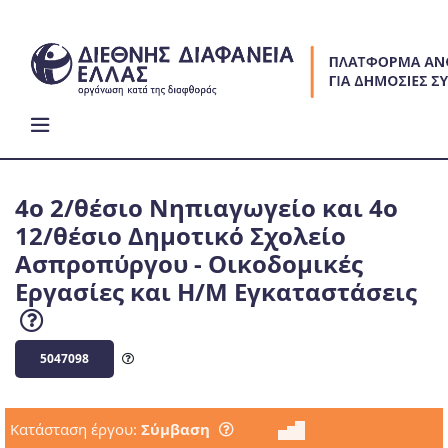
Skip
to
content
4ο 2/θέσιο Νηπιαγωγείο και 4ο
12/θέσιο Δημοτικό Σχολείο
Ασπροπύργου - Οικοδομικές
Εργασίες και Η/Μ Εγκαταστάσεις
5047098
Κατάσταση έργου:
Σύμβαση