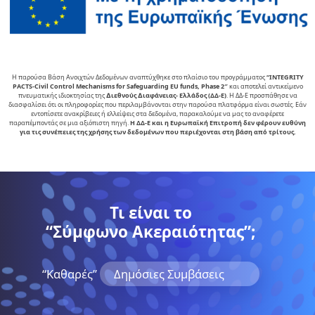
Η παρούσα Βάση Ανοιχτών Δεδομένων αναπτύχθηκε στο πλαίσιο του προγράμματος
“INTEGRITY
PACTS-Civil Control Mechanisms for Safeguarding EU funds, Phase 2″
και αποτελεί αντικείµενο
πνευµατικής ιδιοκτησίας της
∆ιεθνούς ∆ιαφάνειας- Ελλάδος (ΔΔ-Ε)
. Η ΔΔ-Ε προσπάθησε να
διασφαλίσει ότι οι πληροφορίες που περιλαμβάνονται στην παρούσα πλατφόρμα είναι σωστές. Εάν
εντοπίσετε ανακρίβειες ή ελλείψεις στα δεδομένα, παρακαλούμε να μας το αναφέρετε
παραπέμποντάς σε μια αξιόπιστη πηγή.
Η ΔΔ-Ε και η Ευρωπαϊκή Επιτροπή δεν φέρουν ευθύνη
για τις συνέπειες της χρήσης των δεδομένων που περιέχονται στη βάση από τρίτους.
Τι είναι το
“Σύμφωνο Ακεραιότητας”;
“Kαθαρές”
Δημόσιες Συμβάσεις