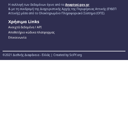
Η συλλογή των δεδομένων έγινε από το
Anaptyxi.gov.gr
& με τη συνδρομή της Διαχειριστικής Αρχής της Περιφέρειας Αττικής (ΕΥΔΕΠ
Αττικής) μέσα από το Ολοκληρωμένο Πληροφοριακό Σύστημα (ΟΠΣ).
Χρήσιμα Links
Ανοιχτά δεδομένα / ΑPI
Αποθετήριο κώδικα πλατφορμας
Επικοινωνία
©2021 Διεθνής Διαφάνεια - Ελλάς | Created by SciFY.org