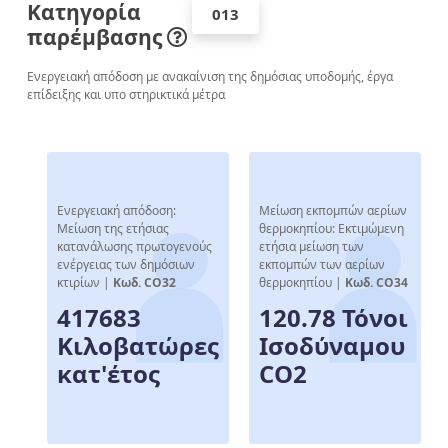
Κατηγορία
013
παρέμβασης
Ενεργειακή απόδοση με ανακαίνιση της δημόσιας υποδομής, έργα
επίδειξης και υπο­ στηρικτικά μέτρα
Ενεργειακή απόδοση:
Μείωση εκπομπών αερίων
Μείωση της ετήσιας
θερμοκηπίου: Εκτιμώμενη
κατανάλωσης πρωτογενούς
ετήσια μείωση των
ενέργειας των δημόσιων
εκπομπών των αερίων
κτιρίων |
Κωδ. CO32
θερμοκηπίου |
Κωδ. CO34
417683
120.78 Τόνοι
Κιλοβατώρες
Ισοδύναμου
κατ'έτος
CO2