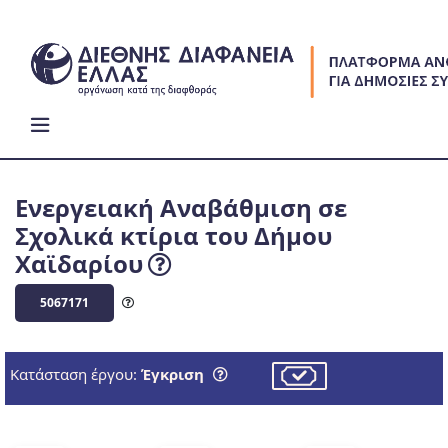
Skip
to
content
Eνεργειακή Αναβάθμιση σε
Σχολικά κτίρια του Δήμου
Χαϊδαρίου
5067171
Κατάσταση έργου:
Έγκριση