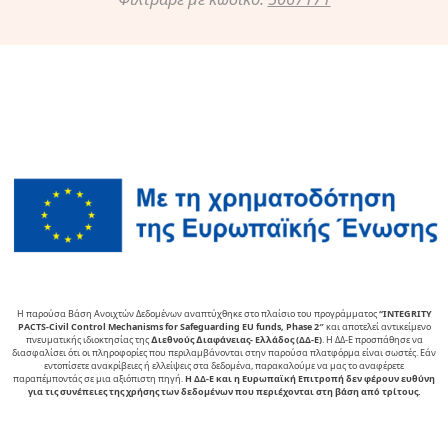
Η παρούσα Βάση Ανοιχτών Δεδομένων αναπτύχθηκε στο πλαίσιο του προγράμματος
“INTEGRITY
PACTS-Civil Control Mechanisms for Safeguarding EU funds, Phase 2″
και αποτελεί αντικείµενο
πνευµατικής ιδιοκτησίας της
∆ιεθνούς ∆ιαφάνειας- Ελλάδος (ΔΔ-Ε)
. Η ΔΔ-Ε προσπάθησε να
διασφαλίσει ότι οι πληροφορίες που περιλαμβάνονται στην παρούσα πλατφόρμα είναι σωστές. Εάν
εντοπίσετε ανακρίβειες ή ελλείψεις στα δεδομένα, παρακαλούμε να μας το αναφέρετε
παραπέμποντάς σε μια αξιόπιστη πηγή.
Η ΔΔ-Ε και η Ευρωπαϊκή Επιτροπή δεν φέρουν ευθύνη
για τις συνέπειες της χρήσης των δεδομένων που περιέχονται στη βάση από τρίτους.