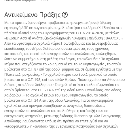
Αντικείμενο Πράξης
Με το προτεινόμενο έργο, προβλέπεται η ενεργειακή αναβάθμιση ,
εφαρμογή ΑΠΕ σε συγκεκριμένα σχολικά κτίρια του Δήμου Χαϊδαρίου στο
πλαίσιο υλοποίησης του Προγράμματος του ΕΣΠΑ 2014-2020, με τίτλο:
«Βιώσιμη Αστική Ανάπτυξη/ολοκληρωμένη Χωρική Επένδυση ( ΒΑΑ/ΟΧΕ)»
Από τα υφιστάμενα σχολικά κτίρια Πρωτοβάθμιας και Δευτεροβάθμιας
εκπαίδευσης του Δήμου Χαϊδαρίου, συνεκτιμώντας τους χρόνους
κατασκευής και το επίπεδο ενεργειακών καταναλώσεων, επιλέχθηκαν,
ώστε να συμμετέχουν στη μελέτη του έργου, τα ακόλουθα: • Το σχολικό
κτίριο που στεγάζονται το 7ο Δημοτικό και το 7ο Νηπιαγωγείο , το οποίο
βρίσκεται στο Ο.Τ. 87 επί της οδού Γράμμου και σε άμεση εγγύτητα με την
Πλατεία Δημοκρατίας. • Το σχολικό κτίριο του 8ου Δημοτικού το οποίο
βρίσκεται στο Ο.Τ. 198, επί των οδών Ηρώων Πολυτεχνείου και Αθανασίου
Διάκου , στο Δάσος Χαϊδαρίου • Το σχολικό κτίριο του 6ου Γυμνασίου το
οποίο βρίσκεται στο Ο.Τ. 214 Α επί της οδού Μπουμπουλίνας, στο Δάσος
Χαϊδαρίου . • Το σχολικό κτίριο του 12ου Νηπιαγωγείου το οποίο
βρίσκεται στο Ο.Τ. 34 Α επί της οδού Λακωνίας. Για τα συγκεκριμένα
σχολικά κτίρια πραγματοποιήθηκαν οι αναγκαίες διαπιστώσεις
ενεργειακών καταναλώσεων και ακολούθησε η κατάταξή τους σε
ενεργειακές κατηγορίες, μέσω της έκδοσης Πιστοποιητικών Ενεργειακής
Απόδοσης. Λαμβάνοντας υπόψη ότι πρέπει να επιτευχθεί και να
«διασφαλιστεί» η «άνοδος» της Ενεργειακής Κατηγορίας των σχολικών