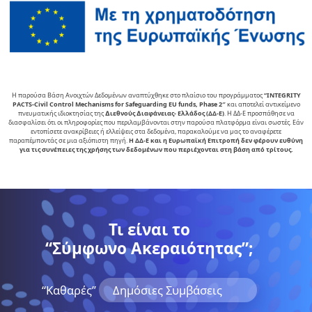
Η παρούσα Βάση Ανοιχτών Δεδομένων αναπτύχθηκε στο πλαίσιο του προγράμματος
“INTEGRITY
PACTS-Civil Control Mechanisms for Safeguarding EU funds, Phase 2″
και αποτελεί αντικείµενο
πνευµατικής ιδιοκτησίας της
∆ιεθνούς ∆ιαφάνειας- Ελλάδος (ΔΔ-Ε)
. Η ΔΔ-Ε προσπάθησε να
διασφαλίσει ότι οι πληροφορίες που περιλαμβάνονται στην παρούσα πλατφόρμα είναι σωστές. Εάν
εντοπίσετε ανακρίβειες ή ελλείψεις στα δεδομένα, παρακαλούμε να μας το αναφέρετε
παραπέμποντάς σε μια αξιόπιστη πηγή.
Η ΔΔ-Ε και η Ευρωπαϊκή Επιτροπή δεν φέρουν ευθύνη
για τις συνέπειες της χρήσης των δεδομένων που περιέχονται στη βάση από τρίτους.
Τι είναι το
“Σύμφωνο Ακεραιότητας”;
“Kαθαρές”
Δημόσιες Συμβάσεις