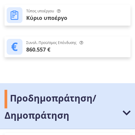
Τύπος υποέργου
Κύριο υποέργο
Συνολ. Προϋ/σμος Επένδυσης
860.557 €
Προδημοπράτηση/
Δημοπράτηση