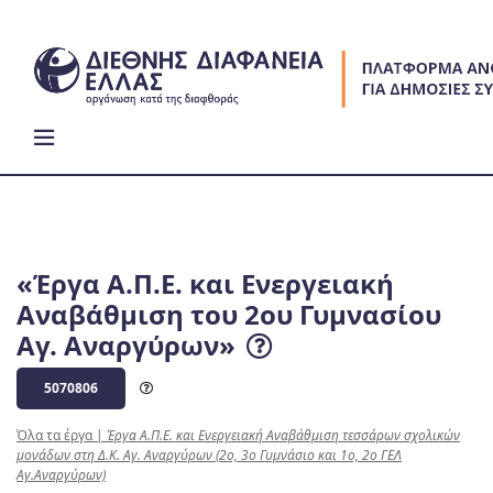
Skip
to
content
«Έργα Α.Π.Ε. και Ενεργειακή
Αναβάθμιση του 2ου Γυμνασίου
Αγ. Αναργύρων»
5070806
Όλα τα έργα
|
Έργα Α.Π.Ε. και Ενεργειακή Αναβάθμιση τεσσάρων σχολικών
μονάδων στη Δ.Κ. Αγ. Αναργύρων (2ο, 3ο Γυμνάσιο και 1ο, 2ο ΓΕΛ
Αγ.Αναργύρων)