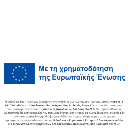
Η παρούσα Βάση Ανοιχτών Δεδομένων αναπτύχθηκε στο πλαίσιο του προγράμματος
“INTEGRITY
PACTS-Civil Control Mechanisms for Safeguarding EU funds, Phase 2″
και αποτελεί αντικείµενο
πνευµατικής ιδιοκτησίας της
∆ιεθνούς ∆ιαφάνειας- Ελλάδος (ΔΔ-Ε)
. Η ΔΔ-Ε προσπάθησε να
διασφαλίσει ότι οι πληροφορίες που περιλαμβάνονται στην παρούσα πλατφόρμα είναι σωστές. Εάν
εντοπίσετε ανακρίβειες ή ελλείψεις στα δεδομένα, παρακαλούμε να μας το αναφέρετε
παραπέμποντάς σε μια αξιόπιστη πηγή.
Η ΔΔ-Ε και η Ευρωπαϊκή Επιτροπή δεν φέρουν ευθύνη
για τις συνέπειες της χρήσης των δεδομένων που περιέχονται στη βάση από τρίτους.