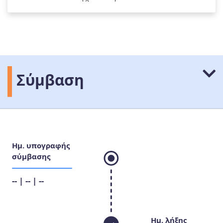
Σύμβαση
Ημ. υπογραφής
σύμβασης
-- | -- | --
Ημ. λήξης