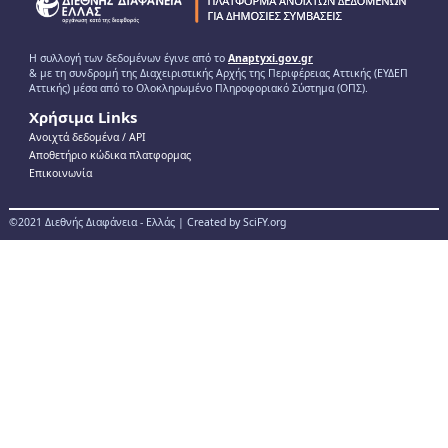
Η συλλογή των δεδομένων έγινε από το
Anaptyxi.gov.gr
& με τη συνδρομή της Διαχειριστικής Αρχής της Περιφέρειας Αττικής (ΕΥΔΕΠ
Αττικής) μέσα από το Ολοκληρωμένο Πληροφοριακό Σύστημα (ΟΠΣ).
Χρήσιμα Links
Ανοιχτά δεδομένα / ΑPI
Αποθετήριο κώδικα πλατφορμας
Επικοινωνία
©2021 Διεθνής Διαφάνεια - Ελλάς | Created by SciFY.org