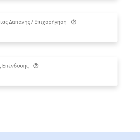
ιας Δαπάνης / Επιχορήγηση
ς Επένδυσης