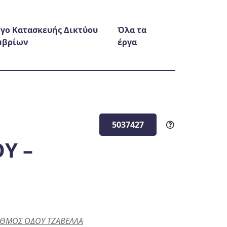
γο Κατασκευής Δικτύου
Όλα τα
μβρίων
έργα
5037427
Υ –
ΑΘΜΟΣ ΟΔΟΥ ΤΖΑΒΕΛΛΑ