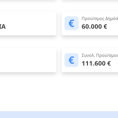
Προϋ/σμος Δημόσ
ΙΑ
60.000 €
Συνολ. Προϋ/σμο
111.600 €