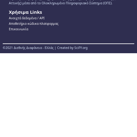
Αττικής) μέσα από το Ολοκληρωμένο Πληροφοριακό Σύστημα (ΟΠΣ).
Χρήσιμα Links
Ανοιχτά δεδομένα / ΑPI
Αποθετήριο κώδικα πλατφορμας
Επικοινωνία
©2021 Διεθνής Διαφάνεια - Ελλάς | Created by SciFY.org