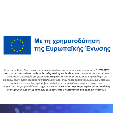
Η παρούσα Βάση Ανοιχτών Δεδομένων αναπτύχθηκε στο πλαίσιο του προγράμματος
“INTEGRITY
PACTS-Civil Control Mechanisms for Safeguarding EU funds, Phase 2″
και αποτελεί αντικείµενο
πνευµατικής ιδιοκτησίας της
∆ιεθνούς ∆ιαφάνειας- Ελλάδος (ΔΔ-Ε)
. Η ΔΔ-Ε προσπάθησε να
διασφαλίσει ότι οι πληροφορίες που περιλαμβάνονται στην παρούσα πλατφόρμα είναι σωστές. Εάν
εντοπίσετε ανακρίβειες ή ελλείψεις στα δεδομένα, παρακαλούμε να μας το αναφέρετε
παραπέμποντάς σε μια αξιόπιστη πηγή.
Η ΔΔ-Ε και η Ευρωπαϊκή Επιτροπή δεν φέρουν ευθύνη
για τις συνέπειες της χρήσης των δεδομένων που περιέχονται στη βάση από τρίτους.