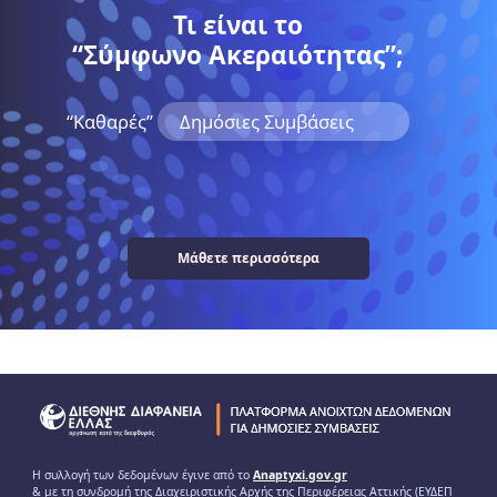
Τι είναι το
“Σύμφωνο Ακεραιότητας”;
“Kαθαρές”
Δημόσιες Συμβάσεις
Μάθετε περισσότερα
Η συλλογή των δεδομένων έγινε από το
Anaptyxi.gov.gr
& με τη συνδρομή της Διαχειριστικής Αρχής της Περιφέρειας Αττικής (ΕΥΔΕΠ