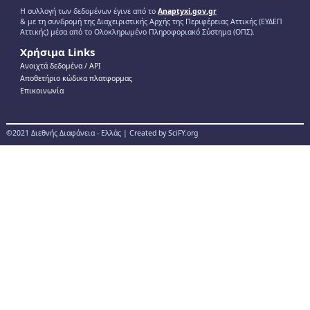
Η συλλογή των δεδομένων έγινε από το
Anaptyxi.gov.gr
& με τη συνδρομή της Διαχειριστικής Αρχής της Περιφέρειας Αττικής (ΕΥΔΕΠ
Αττικής) μέσα από το Ολοκληρωμένο Πληροφοριακό Σύστημα (ΟΠΣ).
Χρήσιμα Links
Ανοιχτά δεδομένα / ΑPI
Αποθετήριο κώδικα πλατφορμας
Επικοινωνία
©2021 Διεθνής Διαφάνεια - Ελλάς | Created by SciFY.org