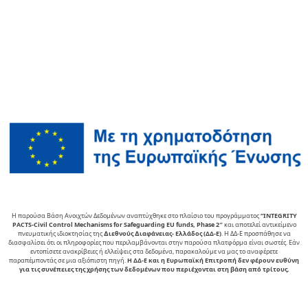
Η παρούσα Βάση Ανοιχτών Δεδομένων αναπτύχθηκε στο πλαίσιο του προγράμματος
“INTEGRITY
PACTS-Civil Control Mechanisms for Safeguarding EU funds, Phase 2″
και αποτελεί αντικείµενο
πνευµατικής ιδιοκτησίας της
∆ιεθνούς ∆ιαφάνειας- Ελλάδος (ΔΔ-Ε)
. Η ΔΔ-Ε προσπάθησε να
διασφαλίσει ότι οι πληροφορίες που περιλαμβάνονται στην παρούσα πλατφόρμα είναι σωστές. Εάν
εντοπίσετε ανακρίβειες ή ελλείψεις στα δεδομένα, παρακαλούμε να μας το αναφέρετε
παραπέμποντάς σε μια αξιόπιστη πηγή.
Η ΔΔ-Ε και η Ευρωπαϊκή Επιτροπή δεν φέρουν ευθύνη
για τις συνέπειες της χρήσης των δεδομένων που περιέχονται στη βάση από τρίτους.