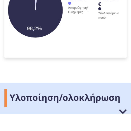
€
Απορρόφηση/
Πληρωμές
Υπολειπόμενο
ποσό
98,2%
Υλοποίηση/ολοκλήρωση