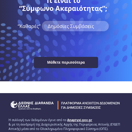
Τι είναι το
“Σύμφωνο Ακεραιότητας”;
“Kαθαρές”
Δημόσιες Συμβάσεις
Μάθετε περισσότερα
Η συλλογή των δεδομένων έγινε από το
Anaptyxi.gov.gr
& με τη συνδρομή της Διαχειριστικής Αρχής της Περιφέρειας Αττικής (ΕΥΔΕΠ
Αττικής) μέσα από το Ολοκληρωμένο Πληροφοριακό Σύστημα (ΟΠΣ).