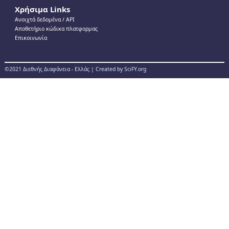
Χρήσιμα Links
Ανοιχτά δεδομένα / ΑPI
Αποθετήριο κώδικα πλατφορμας
Επικοινωνία
©2021 Διεθνής Διαφάνεια - Ελλάς | Created by SciFY.org