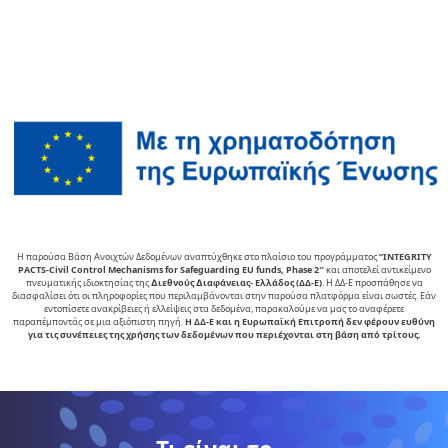
Η παρούσα Βάση Ανοιχτών Δεδομένων αναπτύχθηκε στο πλαίσιο του προγράμματος
“INTEGRITY
PACTS-Civil Control Mechanisms for Safeguarding EU funds, Phase 2″
και αποτελεί αντικείµενο
πνευµατικής ιδιοκτησίας της
∆ιεθνούς ∆ιαφάνειας- Ελλάδος (ΔΔ-Ε)
. Η ΔΔ-Ε προσπάθησε να
διασφαλίσει ότι οι πληροφορίες που περιλαμβάνονται στην παρούσα πλατφόρμα είναι σωστές. Εάν
εντοπίσετε ανακρίβειες ή ελλείψεις στα δεδομένα, παρακαλούμε να μας το αναφέρετε
παραπέμποντάς σε μια αξιόπιστη πηγή.
Η ΔΔ-Ε και η Ευρωπαϊκή Επιτροπή δεν φέρουν ευθύνη
για τις συνέπειες της χρήσης των δεδομένων που περιέχονται στη βάση από τρίτους.