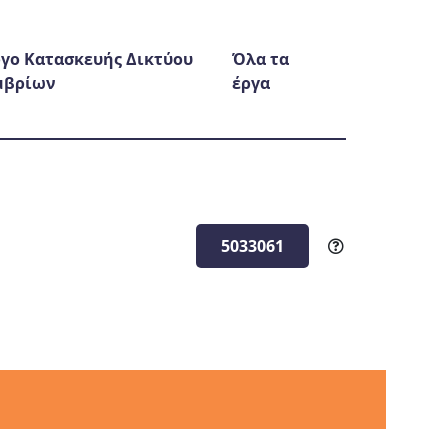
γο Κατασκευής Δικτύου
Όλα τα
μβρίων
έργα
5033061