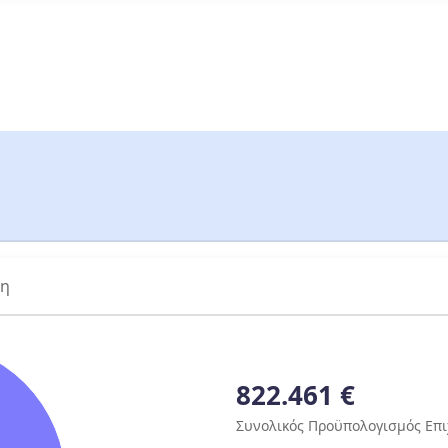
ση
822.461 €
Συνολικός Προϋπολογισμός Επ