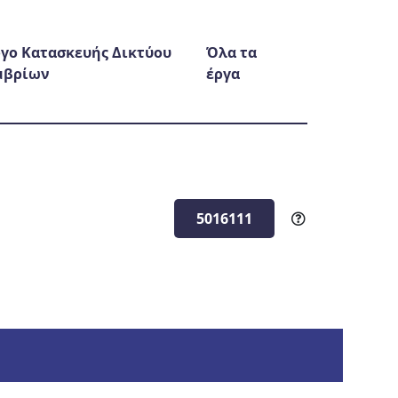
γο Κατασκευής Δικτύου
Όλα τα
μβρίων
έργα
5016111