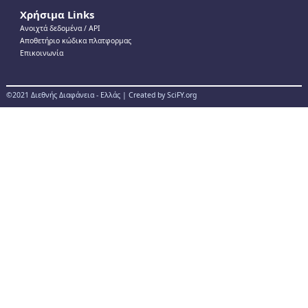
Χρήσιμα Links
Ανοιχτά δεδομένα / ΑPI
Αποθετήριο κώδικα πλατφορμας
Επικοινωνία
©2021 Διεθνής Διαφάνεια - Ελλάς | Created by SciFY.org