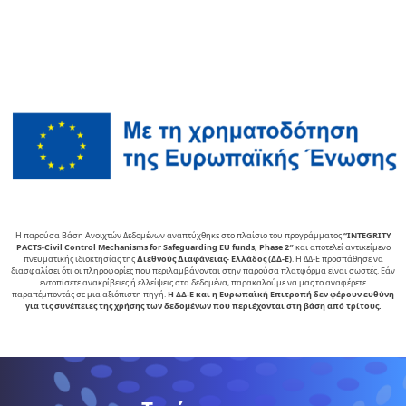
Η παρούσα Βάση Ανοιχτών Δεδομένων αναπτύχθηκε στο πλαίσιο του προγράμματος
“INTEGRITY
PACTS-Civil Control Mechanisms for Safeguarding EU funds, Phase 2″
και αποτελεί αντικείµενο
πνευµατικής ιδιοκτησίας της
∆ιεθνούς ∆ιαφάνειας- Ελλάδος (ΔΔ-Ε)
. Η ΔΔ-Ε προσπάθησε να
διασφαλίσει ότι οι πληροφορίες που περιλαμβάνονται στην παρούσα πλατφόρμα είναι σωστές. Εάν
εντοπίσετε ανακρίβειες ή ελλείψεις στα δεδομένα, παρακαλούμε να μας το αναφέρετε
παραπέμποντάς σε μια αξιόπιστη πηγή.
Η ΔΔ-Ε και η Ευρωπαϊκή Επιτροπή δεν φέρουν ευθύνη
για τις συνέπειες της χρήσης των δεδομένων που περιέχονται στη βάση από τρίτους.