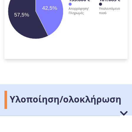
42,5%
Απορρόφηση/
Υπολειπόμενο
Πληρωμές
ποσό
57,5%
Υλοποίηση/ολοκλήρωση