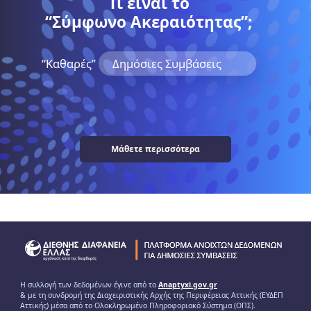
Τι είναι το
“Σύμφωνο Ακεραιότητας”;
“Kαθαρές”
Δημόσιες Συμβάσεις
Μάθετε περισσότερα
Η συλλογή των δεδομένων έγινε από το
Anaptyxi.gov.gr
& με τη συνδρομή της Διαχειριστικής Αρχής της Περιφέρειας Αττικής (ΕΥΔΕΠ
Αττικής) μέσα από το Ολοκληρωμένο Πληροφοριακό Σύστημα (ΟΠΣ).