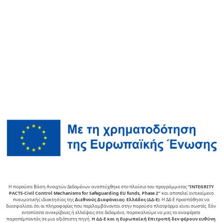
Η παρούσα Βάση Ανοιχτών Δεδομένων αναπτύχθηκε στο πλαίσιο του προγράμματος
“INTEGRITY
PACTS-Civil Control Mechanisms for Safeguarding EU funds, Phase 2″
και αποτελεί αντικείµενο
πνευµατικής ιδιοκτησίας της
∆ιεθνούς ∆ιαφάνειας- Ελλάδος (ΔΔ-Ε)
. Η ΔΔ-Ε προσπάθησε να
διασφαλίσει ότι οι πληροφορίες που περιλαμβάνονται στην παρούσα πλατφόρμα είναι σωστές. Εάν
εντοπίσετε ανακρίβειες ή ελλείψεις στα δεδομένα, παρακαλούμε να μας το αναφέρετε
παραπέμποντάς σε μια αξιόπιστη πηγή.
Η ΔΔ-Ε και η Ευρωπαϊκή Επιτροπή δεν φέρουν ευθύνη