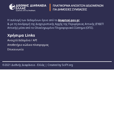
Η συλλογή των δεδομένων έγινε από το
Anaptyxi.gov.gr
& με τη συνδρομή της Διαχειριστικής Αρχής της Περιφέρειας Αττικής (ΕΥΔΕΠ
Αττικής) μέσα από το Ολοκληρωμένο Πληροφοριακό Σύστημα (ΟΠΣ).
Χρήσιμα Links
Ανοιχτά δεδομένα / ΑPI
Αποθετήριο κώδικα πλατφορμας
Επικοινωνία
©2021 Διεθνής Διαφάνεια - Ελλάς | Created by SciFY.org