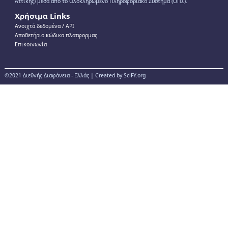
Αττικής) μέσα από το Ολοκληρωμένο Πληροφοριακό Σύστημα (ΟΠΣ).
Χρήσιμα Links
Ανοιχτά δεδομένα / ΑPI
Αποθετήριο κώδικα πλατφορμας
Επικοινωνία
©2021 Διεθνής Διαφάνεια - Ελλάς | Created by SciFY.org