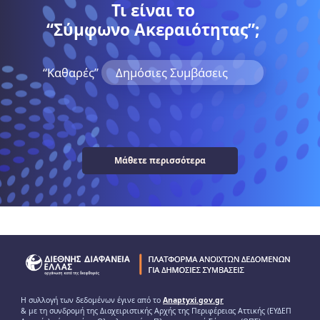
Τι είναι το
“Σύμφωνο Ακεραιότητας”;
“Kαθαρές”
Δημόσιες Συμβάσεις
Μάθετε περισσότερα
Η συλλογή των δεδομένων έγινε από το
Anaptyxi.gov.gr
& με τη συνδρομή της Διαχειριστικής Αρχής της Περιφέρειας Αττικής (ΕΥΔΕΠ