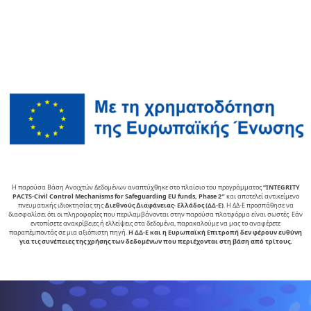
Η παρούσα Βάση Ανοιχτών Δεδομένων αναπτύχθηκε στο πλαίσιο του προγράμματος
“INTEGRITY
PACTS-Civil Control Mechanisms for Safeguarding EU funds, Phase 2″
και αποτελεί αντικείµενο
πνευµατικής ιδιοκτησίας της
∆ιεθνούς ∆ιαφάνειας- Ελλάδος (ΔΔ-Ε)
. Η ΔΔ-Ε προσπάθησε να
διασφαλίσει ότι οι πληροφορίες που περιλαμβάνονται στην παρούσα πλατφόρμα είναι σωστές. Εάν
εντοπίσετε ανακρίβειες ή ελλείψεις στα δεδομένα, παρακαλούμε να μας το αναφέρετε
παραπέμποντάς σε μια αξιόπιστη πηγή.
Η ΔΔ-Ε και η Ευρωπαϊκή Επιτροπή δεν φέρουν ευθύνη
για τις συνέπειες της χρήσης των δεδομένων που περιέχονται στη βάση από τρίτους.