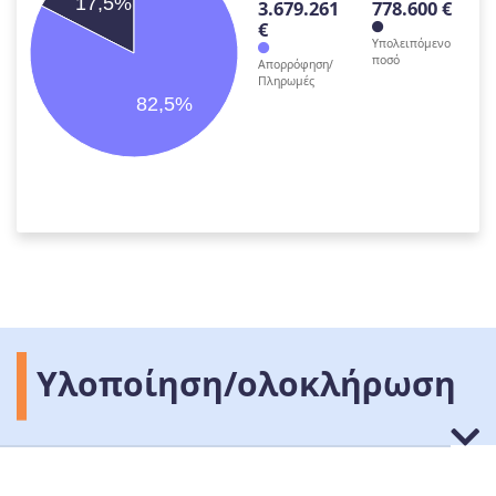
17,5%
3.679.261
778.600 €
€
Υπολειπόμενο
ποσό
Απορρόφηση/
Πληρωμές
82,5%
Υλοποίηση/ολοκλήρωση