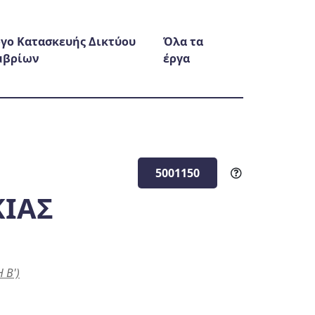
γο Κατασκευής Δικτύου
Όλα τα
μβρίων
έργα
5001150
ΚΙΑΣ
 Β')