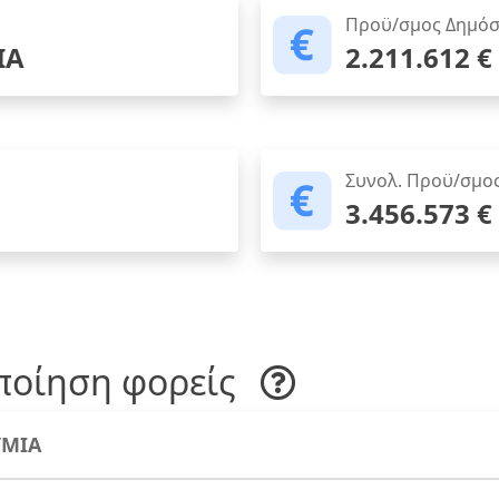
Προϋ/σμος Δημόσ
ΙΑ
2.211.612 €
Συνολ. Προϋ/σμο
3.456.573 €
ποίηση φορείς
ΜΙΑ