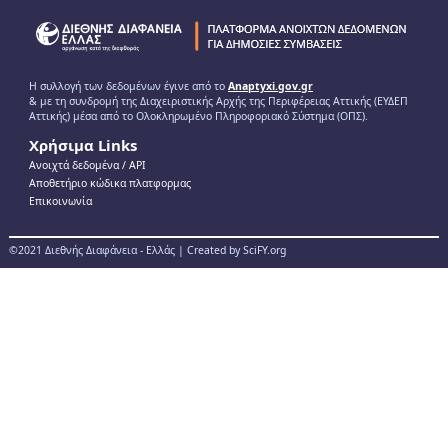
Η συλλογή των δεδομένων έγινε από το
Anaptyxi.gov.gr
& με τη συνδρομή της Διαχειριστικής Αρχής της Περιφέρειας Αττικής (ΕΥΔΕΠ
Αττικής) μέσα από το Ολοκληρωμένο Πληροφοριακό Σύστημα (ΟΠΣ).
Χρήσιμα Links
Ανοιχτά δεδομένα / ΑPI
Αποθετήριο κώδικα πλατφορμας
Επικοινωνία
©2021 Διεθνής Διαφάνεια - Ελλάς | Created by SciFY.org