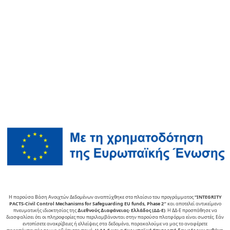
Η παρούσα Βάση Ανοιχτών Δεδομένων αναπτύχθηκε στο πλαίσιο του προγράμματος
“INTEGRITY
PACTS-Civil Control Mechanisms for Safeguarding EU funds, Phase 2″
και αποτελεί αντικείµενο
πνευµατικής ιδιοκτησίας της
∆ιεθνούς ∆ιαφάνειας- Ελλάδος (ΔΔ-Ε)
. Η ΔΔ-Ε προσπάθησε να
διασφαλίσει ότι οι πληροφορίες που περιλαμβάνονται στην παρούσα πλατφόρμα είναι σωστές. Εάν
εντοπίσετε ανακρίβειες ή ελλείψεις στα δεδομένα, παρακαλούμε να μας το αναφέρετε