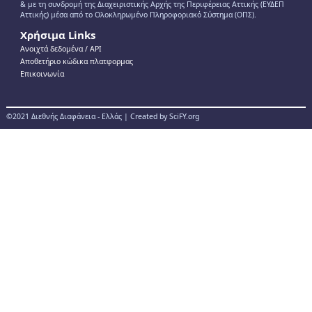
& με τη συνδρομή της Διαχειριστικής Αρχής της Περιφέρειας Αττικής (ΕΥΔΕΠ
Αττικής) μέσα από το Ολοκληρωμένο Πληροφοριακό Σύστημα (ΟΠΣ).
Χρήσιμα Links
Ανοιχτά δεδομένα / ΑPI
Αποθετήριο κώδικα πλατφορμας
Επικοινωνία
©2021 Διεθνής Διαφάνεια - Ελλάς | Created by SciFY.org