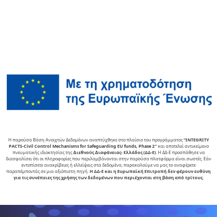
Η παρούσα Βάση Ανοιχτών Δεδομένων αναπτύχθηκε στο πλαίσιο του προγράμματος
“INTEGRITY
PACTS-Civil Control Mechanisms for Safeguarding EU funds, Phase 2″
και αποτελεί αντικείµενο
πνευµατικής ιδιοκτησίας της
∆ιεθνούς ∆ιαφάνειας- Ελλάδος (ΔΔ-Ε)
. Η ΔΔ-Ε προσπάθησε να
διασφαλίσει ότι οι πληροφορίες που περιλαμβάνονται στην παρούσα πλατφόρμα είναι σωστές. Εάν
εντοπίσετε ανακρίβειες ή ελλείψεις στα δεδομένα, παρακαλούμε να μας το αναφέρετε
παραπέμποντάς σε μια αξιόπιστη πηγή.
Η ΔΔ-Ε και η Ευρωπαϊκή Επιτροπή δεν φέρουν ευθύνη
για τις συνέπειες της χρήσης των δεδομένων που περιέχονται στη βάση από τρίτους.