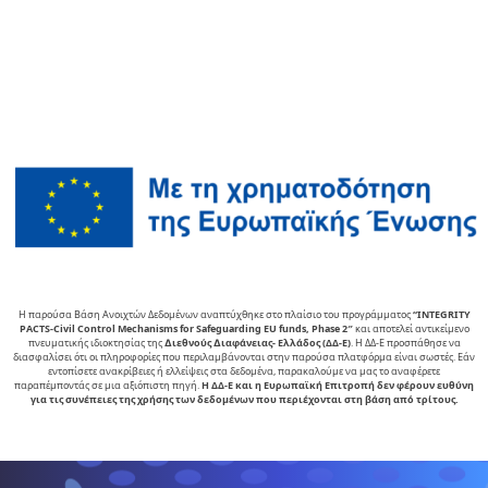
Η παρούσα Βάση Ανοιχτών Δεδομένων αναπτύχθηκε στο πλαίσιο του προγράμματος
“INTEGRITY
PACTS-Civil Control Mechanisms for Safeguarding EU funds, Phase 2″
και αποτελεί αντικείµενο
πνευµατικής ιδιοκτησίας της
∆ιεθνούς ∆ιαφάνειας- Ελλάδος (ΔΔ-Ε)
. Η ΔΔ-Ε προσπάθησε να
διασφαλίσει ότι οι πληροφορίες που περιλαμβάνονται στην παρούσα πλατφόρμα είναι σωστές. Εάν
εντοπίσετε ανακρίβειες ή ελλείψεις στα δεδομένα, παρακαλούμε να μας το αναφέρετε
παραπέμποντάς σε μια αξιόπιστη πηγή.
Η ΔΔ-Ε και η Ευρωπαϊκή Επιτροπή δεν φέρουν ευθύνη
για τις συνέπειες της χρήσης των δεδομένων που περιέχονται στη βάση από τρίτους.