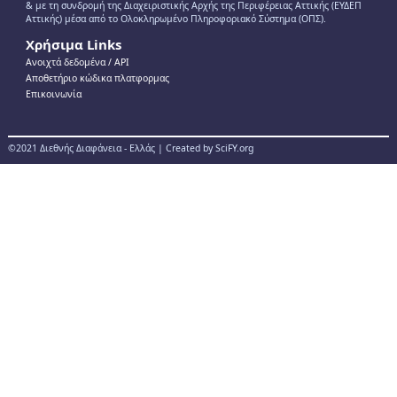
& με τη συνδρομή της Διαχειριστικής Αρχής της Περιφέρειας Αττικής (ΕΥΔΕΠ
Αττικής) μέσα από το Ολοκληρωμένο Πληροφοριακό Σύστημα (ΟΠΣ).
Χρήσιμα Links
Ανοιχτά δεδομένα / ΑPI
Αποθετήριο κώδικα πλατφορμας
Επικοινωνία
©2021 Διεθνής Διαφάνεια - Ελλάς | Created by SciFY.org