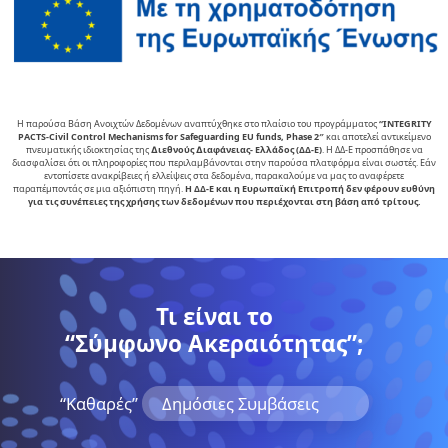
Η παρούσα Βάση Ανοιχτών Δεδομένων αναπτύχθηκε στο πλαίσιο του προγράμματος
“INTEGRITY
PACTS-Civil Control Mechanisms for Safeguarding EU funds, Phase 2″
και αποτελεί αντικείµενο
πνευµατικής ιδιοκτησίας της
∆ιεθνούς ∆ιαφάνειας- Ελλάδος (ΔΔ-Ε)
. Η ΔΔ-Ε προσπάθησε να
διασφαλίσει ότι οι πληροφορίες που περιλαμβάνονται στην παρούσα πλατφόρμα είναι σωστές. Εάν
εντοπίσετε ανακρίβειες ή ελλείψεις στα δεδομένα, παρακαλούμε να μας το αναφέρετε
παραπέμποντάς σε μια αξιόπιστη πηγή.
Η ΔΔ-Ε και η Ευρωπαϊκή Επιτροπή δεν φέρουν ευθύνη
για τις συνέπειες της χρήσης των δεδομένων που περιέχονται στη βάση από τρίτους.
Τι είναι το
“Σύμφωνο Ακεραιότητας”;
“Kαθαρές”
Δημόσιες Συμβάσεις