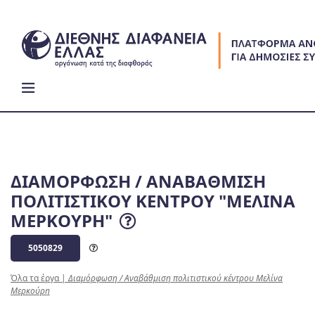
Skip
to
content
ΔΙΑΜΟΡΦΩΣΗ / ΑΝΑΒΑΘΜΙΣΗ
ΠΟΛΙΤΙΣΤΙΚΟΥ ΚΕΝΤΡΟΥ "ΜΕΛΙΝΑ
ΜΕΡΚΟΥΡΗ"
5050829
Όλα τα έργα
|
Διαμόρφωση / Αναβάθμιση πολιτιστικού κέντρου Μελίνα
Μερκούρη