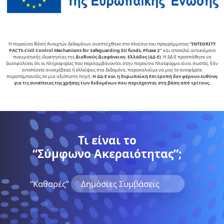
Η παρούσα Βάση Ανοιχτών Δεδομένων αναπτύχθηκε στο πλαίσιο του προγράμματος
“INTEGRITY
PACTS-Civil Control Mechanisms for Safeguarding EU funds, Phase 2″
και αποτελεί αντικείµενο
πνευµατικής ιδιοκτησίας της
∆ιεθνούς ∆ιαφάνειας- Ελλάδος (ΔΔ-Ε)
. Η ΔΔ-Ε προσπάθησε να
διασφαλίσει ότι οι πληροφορίες που περιλαμβάνονται στην παρούσα πλατφόρμα είναι σωστές. Εάν
εντοπίσετε ανακρίβειες ή ελλείψεις στα δεδομένα, παρακαλούμε να μας το αναφέρετε
παραπέμποντάς σε μια αξιόπιστη πηγή.
Η ΔΔ-Ε και η Ευρωπαϊκή Επιτροπή δεν φέρουν ευθύνη
για τις συνέπειες της χρήσης των δεδομένων που περιέχονται στη βάση από τρίτους.
Τι είναι το
“Σύμφωνο Ακεραιότητας”;
“Kαθαρές”
Δημόσιες Συμβάσεις