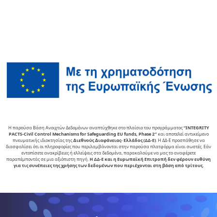
Η παρούσα Βάση Ανοιχτών Δεδομένων αναπτύχθηκε στο πλαίσιο του προγράμματος
“INTEGRITY
PACTS-Civil Control Mechanisms for Safeguarding EU funds, Phase 2″
και αποτελεί αντικείµενο
πνευµατικής ιδιοκτησίας της
∆ιεθνούς ∆ιαφάνειας- Ελλάδος (ΔΔ-Ε)
. Η ΔΔ-Ε προσπάθησε να
διασφαλίσει ότι οι πληροφορίες που περιλαμβάνονται στην παρούσα πλατφόρμα είναι σωστές. Εάν
εντοπίσετε ανακρίβειες ή ελλείψεις στα δεδομένα, παρακαλούμε να μας το αναφέρετε
παραπέμποντάς σε μια αξιόπιστη πηγή.
Η ΔΔ-Ε και η Ευρωπαϊκή Επιτροπή δεν φέρουν ευθύνη
για τις συνέπειες της χρήσης των δεδομένων που περιέχονται στη βάση από τρίτους.