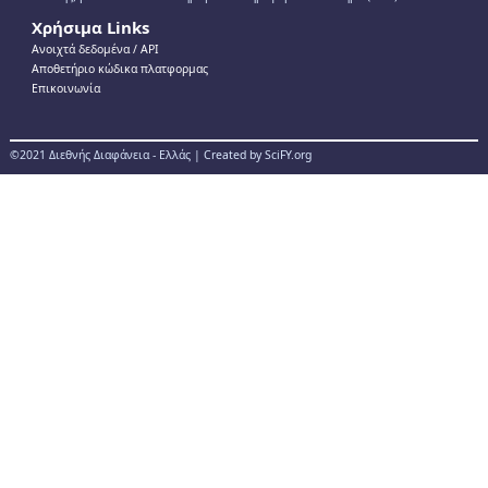
Χρήσιμα Links
Ανοιχτά δεδομένα / ΑPI
Αποθετήριο κώδικα πλατφορμας
Επικοινωνία
©2021 Διεθνής Διαφάνεια - Ελλάς | Created by SciFY.org