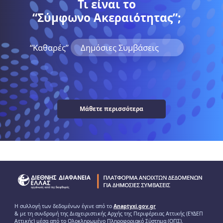
Τι είναι το
“Σύμφωνο Ακεραιότητας”;
“Kαθαρές”
Δημόσιες Συμβάσεις
Μάθετε περισσότερα
Η συλλογή των δεδομένων έγινε από το
Anaptyxi.gov.gr
& με τη συνδρομή της Διαχειριστικής Αρχής της Περιφέρειας Αττικής (ΕΥΔΕΠ
Αττικής) μέσα από το Ολοκληρωμένο Πληροφοριακό Σύστημα (ΟΠΣ).