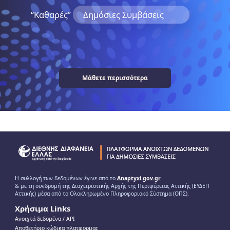
“Kαθαρές”
Δημόσιες Συμβάσεις
Μάθετε περισσότερα
Η συλλογή των δεδομένων έγινε από το
Anaptyxi.gov.gr
& με τη συνδρομή της Διαχειριστικής Αρχής της Περιφέρειας Αττικής (ΕΥΔΕΠ
Αττικής) μέσα από το Ολοκληρωμένο Πληροφοριακό Σύστημα (ΟΠΣ).
Χρήσιμα Links
Ανοιχτά δεδομένα / ΑPI
Αποθετήριο κώδικα πλατφορμας