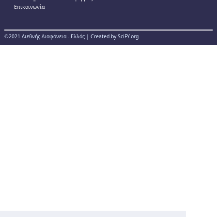
Επικοινωνία
©2021 Διεθνής Διαφάνεια - Ελλάς | Created by SciFY.org