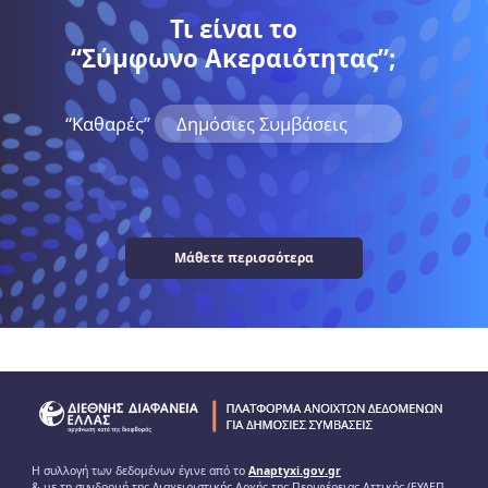
Τι είναι το
“Σύμφωνο Ακεραιότητας”;
“Kαθαρές”
Δημόσιες Συμβάσεις
Μάθετε περισσότερα
Η συλλογή των δεδομένων έγινε από το
Anaptyxi.gov.gr
& με τη συνδρομή της Διαχειριστικής Αρχής της Περιφέρειας Αττικής (ΕΥΔΕΠ