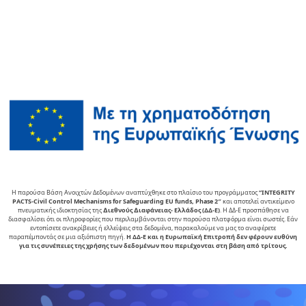
Η παρούσα Βάση Ανοιχτών Δεδομένων αναπτύχθηκε στο πλαίσιο του προγράμματος
“INTEGRITY
PACTS-Civil Control Mechanisms for Safeguarding EU funds, Phase 2″
και αποτελεί αντικείµενο
πνευµατικής ιδιοκτησίας της
∆ιεθνούς ∆ιαφάνειας- Ελλάδος (ΔΔ-Ε)
. Η ΔΔ-Ε προσπάθησε να
διασφαλίσει ότι οι πληροφορίες που περιλαμβάνονται στην παρούσα πλατφόρμα είναι σωστές. Εάν
εντοπίσετε ανακρίβειες ή ελλείψεις στα δεδομένα, παρακαλούμε να μας το αναφέρετε
παραπέμποντάς σε μια αξιόπιστη πηγή.
Η ΔΔ-Ε και η Ευρωπαϊκή Επιτροπή δεν φέρουν ευθύνη
για τις συνέπειες της χρήσης των δεδομένων που περιέχονται στη βάση από τρίτους.