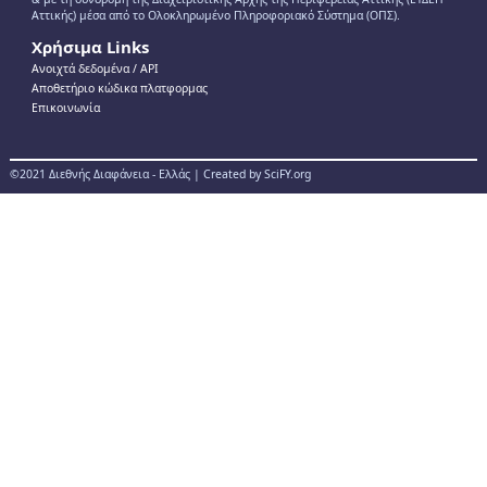
Αττικής) μέσα από το Ολοκληρωμένο Πληροφοριακό Σύστημα (ΟΠΣ).
Χρήσιμα Links
Ανοιχτά δεδομένα / ΑPI
Αποθετήριο κώδικα πλατφορμας
Επικοινωνία
©2021 Διεθνής Διαφάνεια - Ελλάς | Created by SciFY.org