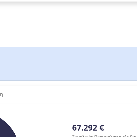
ση
67.292 €
Συνολικός Προϋπολογισμός Επ