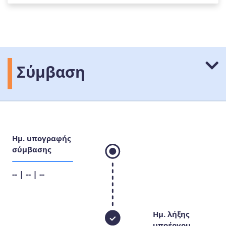
Σύμβαση
Ημ. υπογραφής
σύμβασης
-- | -- | --
Ημ. λήξης
υποέργου