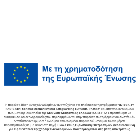
Η παρούσα Βάση Ανοιχτών Δεδομένων αναπτύχθηκε στο πλαίσιο του προγράμματος
“INTEGRITY
PACTS-Civil Control Mechanisms for Safeguarding EU funds, Phase 2″
και αποτελεί αντικείµενο
πνευµατικής ιδιοκτησίας της
∆ιεθνούς ∆ιαφάνειας- Ελλάδος (ΔΔ-Ε)
. Η ΔΔ-Ε προσπάθησε να
διασφαλίσει ότι οι πληροφορίες που περιλαμβάνονται στην παρούσα πλατφόρμα είναι σωστές. Εάν
εντοπίσετε ανακρίβειες ή ελλείψεις στα δεδομένα, παρακαλούμε να μας το αναφέρετε
παραπέμποντάς σε μια αξιόπιστη πηγή.
Η ΔΔ-Ε και η Ευρωπαϊκή Επιτροπή δεν φέρουν ευθύνη
για τις συνέπειες της χρήσης των δεδομένων που περιέχονται στη βάση από τρίτους.