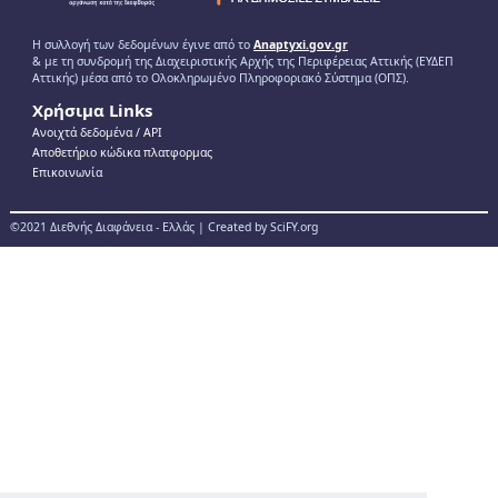
Η συλλογή των δεδομένων έγινε από το
Anaptyxi.gov.gr
& με τη συνδρομή της Διαχειριστικής Αρχής της Περιφέρειας Αττικής (ΕΥΔΕΠ
Αττικής) μέσα από το Ολοκληρωμένο Πληροφοριακό Σύστημα (ΟΠΣ).
Χρήσιμα Links
Ανοιχτά δεδομένα / ΑPI
Αποθετήριο κώδικα πλατφορμας
Επικοινωνία
©2021 Διεθνής Διαφάνεια - Ελλάς | Created by SciFY.org