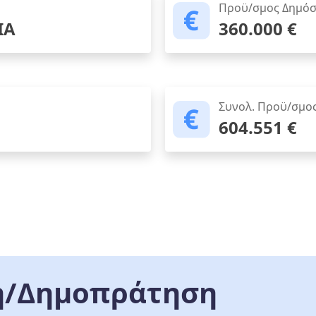
Προϋ/σμος Δημόσ
ΙΑ
360.000 €
Συνολ. Προϋ/σμο
604.551 €
/Δημοπράτηση