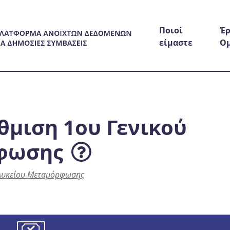
Ποιοί
Έρ
είμαστε
Ο
θμιση 1ου Γενικού
φωσης
 Λυκείου Μεταμόρφωσης