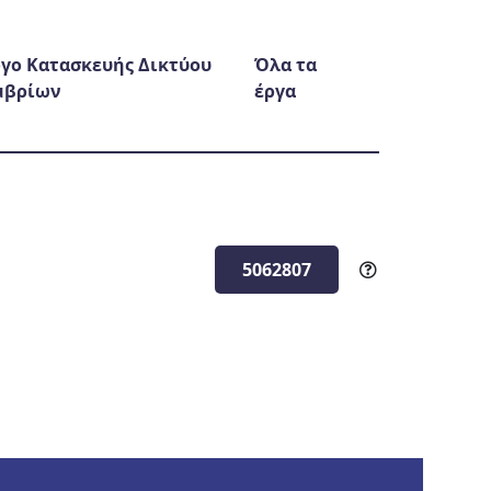
γο Κατασκευής Δικτύου
Όλα τα
μβρίων
έργα
5062807