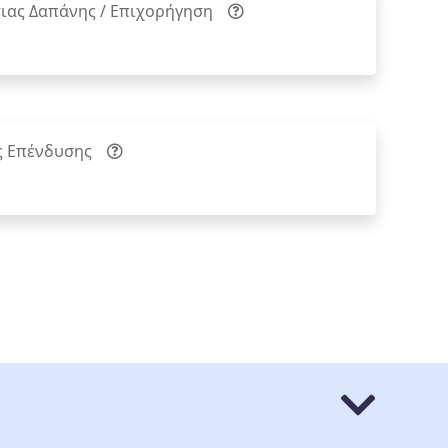
ιας Δαπάνης / Επιχορήγηση
ς Επένδυσης