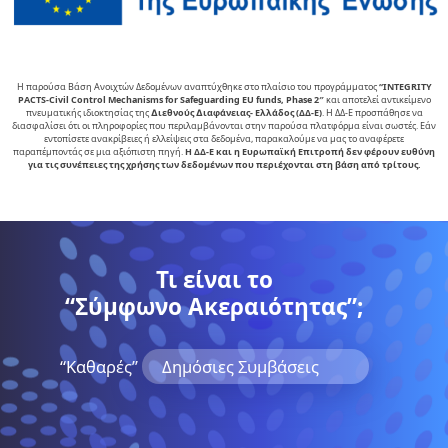
Η παρούσα Βάση Ανοιχτών Δεδομένων αναπτύχθηκε στο πλαίσιο του προγράμματος
“INTEGRITY
PACTS-Civil Control Mechanisms for Safeguarding EU funds, Phase 2″
και αποτελεί αντικείµενο
πνευµατικής ιδιοκτησίας της
∆ιεθνούς ∆ιαφάνειας- Ελλάδος (ΔΔ-Ε)
. Η ΔΔ-Ε προσπάθησε να
διασφαλίσει ότι οι πληροφορίες που περιλαμβάνονται στην παρούσα πλατφόρμα είναι σωστές. Εάν
εντοπίσετε ανακρίβειες ή ελλείψεις στα δεδομένα, παρακαλούμε να μας το αναφέρετε
παραπέμποντάς σε μια αξιόπιστη πηγή.
Η ΔΔ-Ε και η Ευρωπαϊκή Επιτροπή δεν φέρουν ευθύνη
για τις συνέπειες της χρήσης των δεδομένων που περιέχονται στη βάση από τρίτους.
Τι είναι το
“Σύμφωνο Ακεραιότητας”;
“Kαθαρές”
Δημόσιες Συμβάσεις