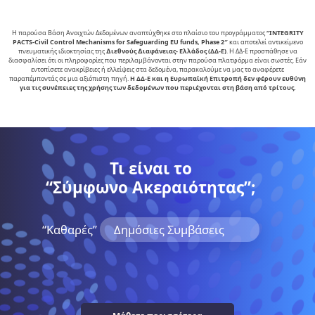
Η παρούσα Βάση Ανοιχτών Δεδομένων αναπτύχθηκε στο πλαίσιο του προγράμματος
“INTEGRITY
PACTS-Civil Control Mechanisms for Safeguarding EU funds, Phase 2″
και αποτελεί αντικείµενο
πνευµατικής ιδιοκτησίας της
∆ιεθνούς ∆ιαφάνειας- Ελλάδος (ΔΔ-Ε)
. Η ΔΔ-Ε προσπάθησε να
διασφαλίσει ότι οι πληροφορίες που περιλαμβάνονται στην παρούσα πλατφόρμα είναι σωστές. Εάν
εντοπίσετε ανακρίβειες ή ελλείψεις στα δεδομένα, παρακαλούμε να μας το αναφέρετε
παραπέμποντάς σε μια αξιόπιστη πηγή.
Η ΔΔ-Ε και η Ευρωπαϊκή Επιτροπή δεν φέρουν ευθύνη
για τις συνέπειες της χρήσης των δεδομένων που περιέχονται στη βάση από τρίτους.
Τι είναι το
“Σύμφωνο Ακεραιότητας”;
“Kαθαρές”
Δημόσιες Συμβάσεις