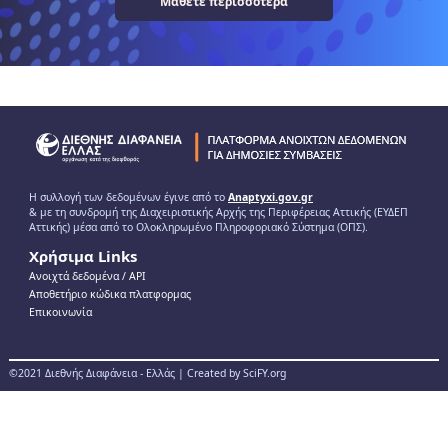
Μάθετε περισσότερα
Η συλλογή των δεδομένων έγινε από το
Anaptyxi.gov.gr
& με τη συνδρομή της Διαχειριστικής Αρχής της Περιφέρειας Αττικής (ΕΥΔΕΠ
Αττικής) μέσα από το Ολοκληρωμένο Πληροφοριακό Σύστημα (ΟΠΣ).
Χρήσιμα Links
Ανοιχτά δεδομένα / ΑPI
Αποθετήριο κώδικα πλατφορμας
Επικοινωνία
©2021 Διεθνής Διαφάνεια - Ελλάς | Created by SciFY.org