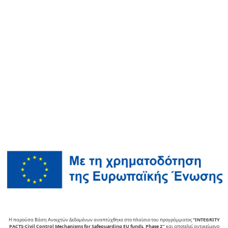
Η παρούσα Βάση Ανοιχτών Δεδομένων αναπτύχθηκε στο πλαίσιο του προγράμματος
“INTEGRITY
PACTS-Civil Control Mechanisms for Safeguarding EU funds, Phase 2″
και αποτελεί αντικείµενο