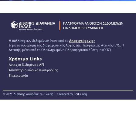
Η συλλογή των δεδομένων έγινε από το
Anaptyxi.gov.gr
& με τη συνδρομή της Διαχειριστικής Αρχής της Περιφέρειας Αττικής (ΕΥΔΕΠ
Αττικής) μέσα από το Ολοκληρωμένο Πληροφοριακό Σύστημα (ΟΠΣ).
Χρήσιμα Links
Ανοιχτά δεδομένα / ΑPI
Αποθετήριο κώδικα πλατφορμας
Επικοινωνία
©2021 Διεθνής Διαφάνεια - Ελλάς | Created by SciFY.org