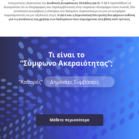
πνευµατικής ιδιοκτησίας της
∆ιεθνούς ∆ιαφάνειας- Ελλάδος (ΔΔ-Ε)
. Η ΔΔ-Ε προσπάθησε να
διασφαλίσει ότι οι πληροφορίες που περιλαμβάνονται στην παρούσα πλατφόρμα είναι σωστές. Εάν
εντοπίσετε ανακρίβειες ή ελλείψεις στα δεδομένα, παρακαλούμε να μας το αναφέρετε
παραπέμποντάς σε μια αξιόπιστη πηγή.
Η ΔΔ-Ε και η Ευρωπαϊκή Επιτροπή δεν φέρουν ευθύνη
για τις συνέπειες της χρήσης των δεδομένων που περιέχονται στη βάση από τρίτους.
Τι είναι το
“Σύμφωνο Ακεραιότητας”;
“Kαθαρές”
Δημόσιες Συμβάσεις
Μάθετε περισσότερα