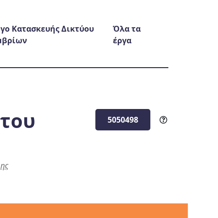
γο Κατασκευής Δικτύου
Όλα τα
μβρίων
έργα
ττου
5050498
λης