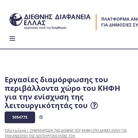
Skip
to
content
Εργασίες διαμόρφωσης του
περιβάλλοντα χώρο του ΚΗΦΗ
για την ενίσχυση της
λειτουργικότητάς του
5054775
Όλα τα έργα
|
ΣΥΜΠΛΗΡΩΣΗ ΤΗΣ ΔΟΜΗΣ ΤΟΥ ΚΗΦΗ ΣΤΟ ΔΗΜΟ ΙΛΙΟΥ ΓΙΑ
ΤΗΝ ΕΝΙΣΧΥΣΗ ΤΗΣ ΛΕΙΤΟΥΡΓΙΚΟΤΗΤΑΣ ΤΟΥ.