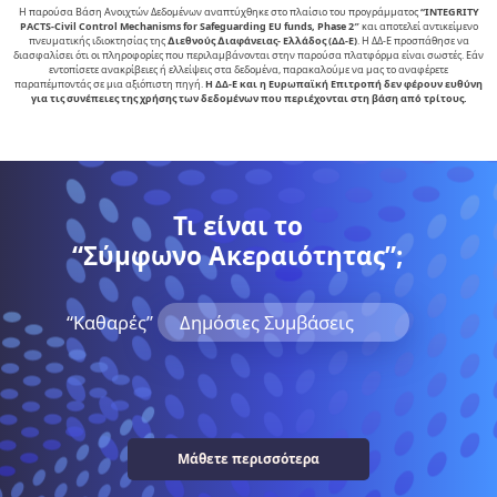
Η παρούσα Βάση Ανοιχτών Δεδομένων αναπτύχθηκε στο πλαίσιο του προγράμματος
“INTEGRITY
PACTS-Civil Control Mechanisms for Safeguarding EU funds, Phase 2″
και αποτελεί αντικείµενο
πνευµατικής ιδιοκτησίας της
∆ιεθνούς ∆ιαφάνειας- Ελλάδος (ΔΔ-Ε)
. Η ΔΔ-Ε προσπάθησε να
διασφαλίσει ότι οι πληροφορίες που περιλαμβάνονται στην παρούσα πλατφόρμα είναι σωστές. Εάν
εντοπίσετε ανακρίβειες ή ελλείψεις στα δεδομένα, παρακαλούμε να μας το αναφέρετε
παραπέμποντάς σε μια αξιόπιστη πηγή.
Η ΔΔ-Ε και η Ευρωπαϊκή Επιτροπή δεν φέρουν ευθύνη
για τις συνέπειες της χρήσης των δεδομένων που περιέχονται στη βάση από τρίτους.
Τι είναι το
“Σύμφωνο Ακεραιότητας”;
“Kαθαρές”
Δημόσιες Συμβάσεις
Μάθετε περισσότερα