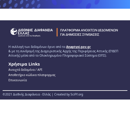
Η συλλογή των δεδομένων έγινε από το
Anaptyxi.gov.gr
& με τη συνδρομή της Διαχειριστικής Αρχής της Περιφέρειας Αττικής (ΕΥΔΕΠ
Αττικής) μέσα από το Ολοκληρωμένο Πληροφοριακό Σύστημα (ΟΠΣ).
Χρήσιμα Links
Ανοιχτά δεδομένα / ΑPI
Αποθετήριο κώδικα πλατφορμας
Επικοινωνία
©2021 Διεθνής Διαφάνεια - Ελλάς | Created by SciFY.org