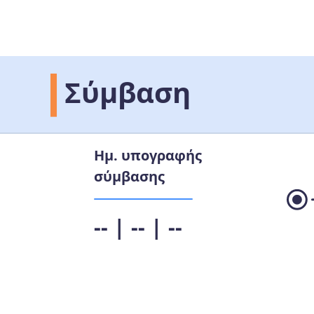
Σύμβαση
Ημ. υπογραφής
σύμβασης
-- | -- | --