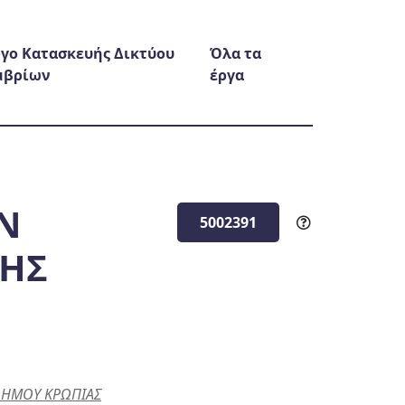
γο Κατασκευής Δικτύου
Όλα τα
μβρίων
έργα
ΗΝ
5002391
ΣΗΣ
 ΔΗΜΟΥ ΚΡΩΠΙΑΣ