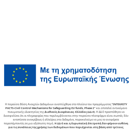
Η παρούσα Βάση Ανοιχτών Δεδομένων αναπτύχθηκε στο πλαίσιο του προγράμματος
“INTEGRITY
PACTS-Civil Control Mechanisms for Safeguarding EU funds, Phase 2″
και αποτελεί αντικείµενο
πνευµατικής ιδιοκτησίας της
∆ιεθνούς ∆ιαφάνειας- Ελλάδος (ΔΔ-Ε)
. Η ΔΔ-Ε προσπάθησε να
διασφαλίσει ότι οι πληροφορίες που περιλαμβάνονται στην παρούσα πλατφόρμα είναι σωστές. Εάν
εντοπίσετε ανακρίβειες ή ελλείψεις στα δεδομένα, παρακαλούμε να μας το αναφέρετε
παραπέμποντάς σε μια αξιόπιστη πηγή.
Η ΔΔ-Ε και η Ευρωπαϊκή Επιτροπή δεν φέρουν ευθύνη
για τις συνέπειες της χρήσης των δεδομένων που περιέχονται στη βάση από τρίτους.