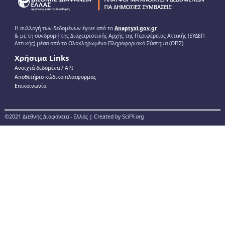
Η συλλογή των δεδομένων έγινε από το
Anaptyxi.gov.gr
& με τη συνδρομή της Διαχειριστικής Αρχής της Περιφέρειας Αττικής (ΕΥΔΕΠ
Αττικής) μέσα από το Ολοκληρωμένο Πληροφοριακό Σύστημα (ΟΠΣ).
Χρήσιμα Links
Ανοιχτά δεδομένα / ΑPI
Αποθετήριο κώδικα πλατφορμας
Επικοινωνία
©2021 Διεθνής Διαφάνεια - Ελλάς | Created by SciFY.org