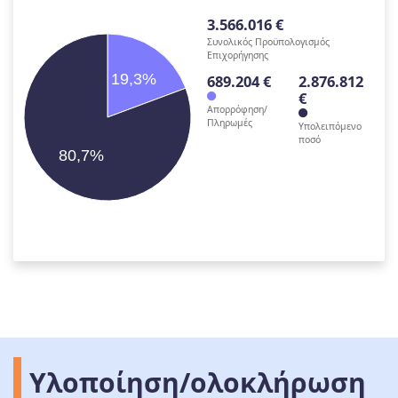
3.566.016 €
Συνολικός Προϋπολογισμός
Επιχορήγησης
19,3%
689.204 €
2.876.812
€
Απορρόφηση/
Πληρωμές
Υπολειπόμενο
ποσό
80,7%
Υλοποίηση/ολοκλήρωση