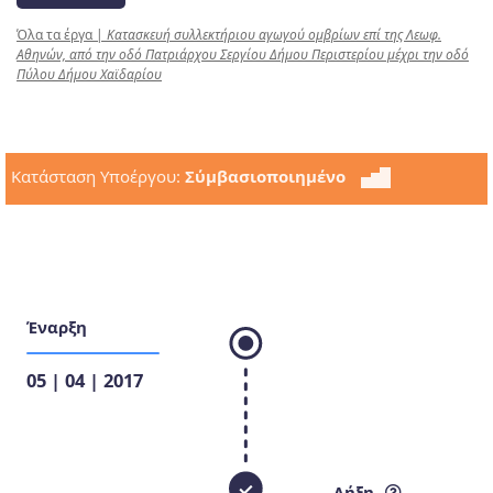
Όλα τα έργα
|
Κατασκευή συλλεκτήριου αγωγού ομβρίων επί της Λεωφ.
Αθηνών, από την οδό Πατριάρχου Σεργίου Δήμου Περιστερίου μέχρι την οδό
Πύλου Δήμου Χαϊδαρίου
Κατάσταση Υποέργου:
Σύμβασιοποιημένο
Έναρξη
05 | 04 | 2017
Λήξη