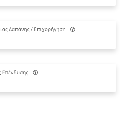
ιας Δαπάνης / Επιχορήγηση
ς Επένδυσης