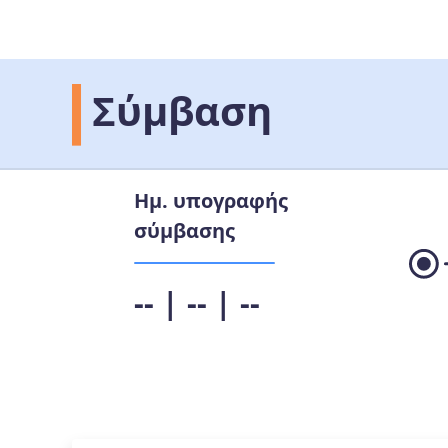
Σύμβαση
Ημ. υπογραφής
σύμβασης
-- | -- | --