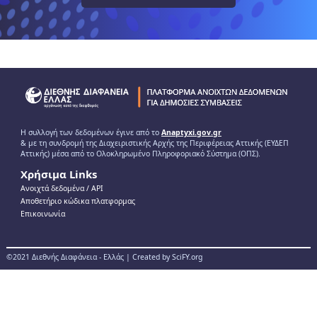
Η συλλογή των δεδομένων έγινε από το
Anaptyxi.gov.gr
& με τη συνδρομή της Διαχειριστικής Αρχής της Περιφέρειας Αττικής (ΕΥΔΕΠ
Αττικής) μέσα από το Ολοκληρωμένο Πληροφοριακό Σύστημα (ΟΠΣ).
Χρήσιμα Links
Ανοιχτά δεδομένα / ΑPI
Αποθετήριο κώδικα πλατφορμας
Επικοινωνία
©2021 Διεθνής Διαφάνεια - Ελλάς | Created by SciFY.org