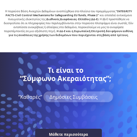
Η παρούσα Βάση Ανοιχτών Δεδομένων αναπτύχθηκε στο πλαίσιο του προγράμματος
“INTEGRITY
PACTS-Civil Control Mechanisms for Safeguarding EU funds, Phase 2″
και αποτελεί αντικείµενο
πνευµατικής ιδιοκτησίας της
∆ιεθνούς ∆ιαφάνειας- Ελλάδος (ΔΔ-Ε)
. Η ΔΔ-Ε προσπάθησε να
διασφαλίσει ότι οι πληροφορίες που περιλαμβάνονται στην παρούσα πλατφόρμα είναι σωστές. Εάν
εντοπίσετε ανακρίβειες ή ελλείψεις στα δεδομένα, παρακαλούμε να μας το αναφέρετε
παραπέμποντάς σε μια αξιόπιστη πηγή.
Η ΔΔ-Ε και η Ευρωπαϊκή Επιτροπή δεν φέρουν ευθύνη
για τις συνέπειες της χρήσης των δεδομένων που περιέχονται στη βάση από τρίτους.
Τι είναι το
“Σύμφωνο Ακεραιότητας”;
“Kαθαρές”
Δημόσιες Συμβάσεις
Μάθετε περισσότερα