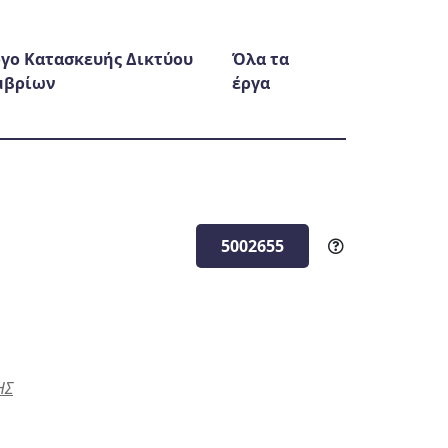
γο Κατασκευής Δικτύου
Όλα τα
μβρίων
έργα
5002655
ΗΣ