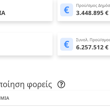
Προϋ/σμος Δημόσ
ΙΑ
3.448.895 €
Συνολ. Προϋ/σμο
6.257.512 €
ποίηση φορείς
ΜΙΑ