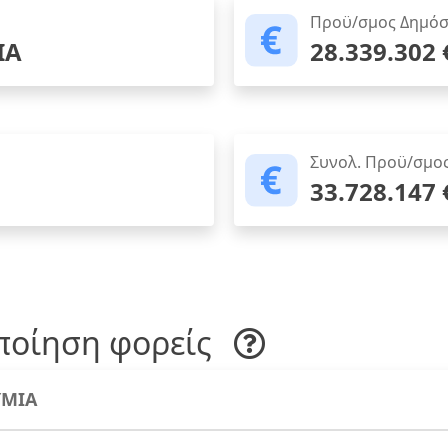
Προϋ/σμος Δημόσ
ΙΑ
28.339.302 
Συνολ. Προϋ/σμο
33.728.147 
ποίηση φορείς
ΜΙΑ