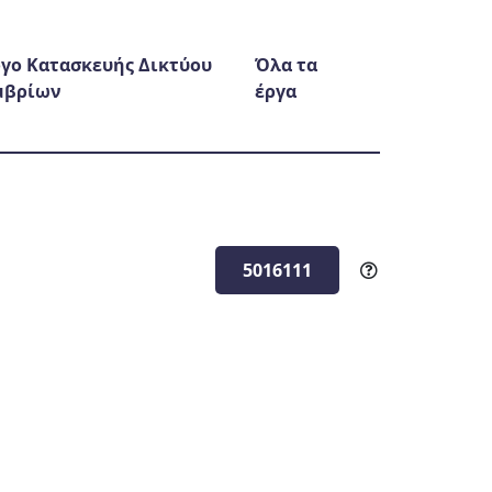
γο Κατασκευής Δικτύου
Όλα τα
μβρίων
έργα
5016111