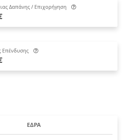
ιας Δαπάνης / Επιχορήγηση
€
ς Επένδυσης
€
ΕΔΡΑ